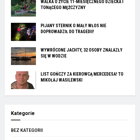
WALKA O ŻYCIE 11-MIESIĘCZNEGO DZIECKA I
TONĄCEGO MĘŻCZYZNY
PIJANY STERNIK O MAŁY WŁOS NIE
DOPROWADZIŁ DO TRAGEDII!
WYWRÓCONE JACHTY, 32 OSOBY ZNALAZŁY
SIĘ W WODZIE
LIST GOŃCZY ZA KIEROWCĄ MERCEDESA! TO
MIKOŁAJ WASILEWSKI
Kategorie
BEZ KATEGORII