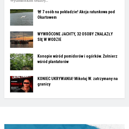
Wydmińskim służby...
🚨 7 osób na pokładzie! Akcja ratunkowa pod
Okartowem
WYWRÓCONE JACHTY, 32 OSOBY ZNALAZŁY
SIĘ W WODZIE
Konopie wśród pomidorów i ogórków. Żołnierz
wśród plantatorów
KONIEC UKRYWANIA! Mikołaj W. zatrzymany na
granicy