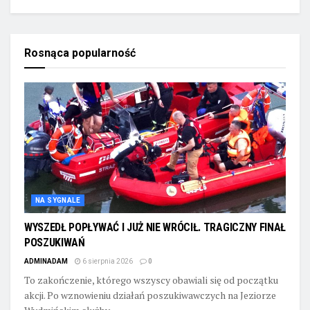
Rosnąca popularność
NA SYGNALE
WYSZEDŁ POPŁYWAĆ I JUŻ NIE WRÓCIŁ. TRAGICZNY FINAŁ
POSZUKIWAŃ
ADMINADAM
6 sierpnia 2026
0
To zakończenie, którego wszyscy obawiali się od początku
akcji. Po wznowieniu działań poszukiwawczych na Jeziorze