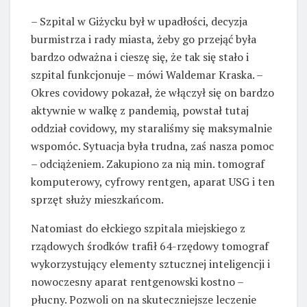
– Szpital w Giżycku był w upadłości, decyzja
burmistrza i rady miasta, żeby go przejąć była
bardzo odważna i cieszę się, że tak się stało i
szpital funkcjonuje – mówi Waldemar Kraska. –
Okres covidowy pokazał, że włączył się on bardzo
aktywnie w walkę z pandemią, powstał tutaj
oddział covidowy, my staraliśmy się maksymalnie
wspomóc. Sytuacja była trudna, zaś nasza pomoc
– odciążeniem. Zakupiono za nią min. tomograf
komputerowy, cyfrowy rentgen, aparat USG i ten
sprzęt służy mieszkańcom.
Natomiast do ełckiego szpitala miejskiego z
rządowych środków trafił 64-rzędowy tomograf
wykorzystujący elementy sztucznej inteligencji i
nowoczesny aparat rentgenowski kostno –
płucny. Pozwoli on na skuteczniejsze leczenie