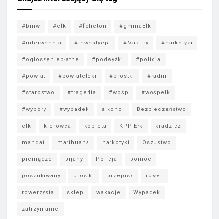
#bmw
#ełk
#felieton
#gminaEłk
#interwencja
#inwestycje
#Mazury
#narkotyki
#ogłoszeniepłatne
#podwyżki
#policja
#powiat
#powiatełcki
#prostki
#radni
#starostwo
#tragedia
#wośp
#wośpełk
#wybory
#wypadek
alkohol
Bezpieczeństwo
ełk
kierowca
kobieta
KPP Ełk
kradzież
mandat
marihuana
narkotyki
Oszustwo
pieniądze
pijany
Policja
pomoc
poszukiwany
prostki
przepisy
rower
rowerzysta
sklep
wakacje
Wypadek
zatrzymanie