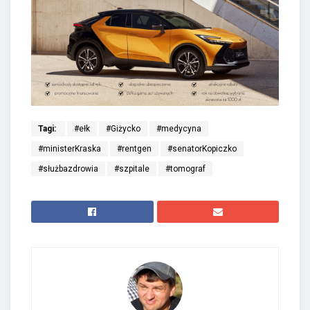
Tagi:
#ełk
#Giżycko
#medycyna
#ministerKraska
#rentgen
#senatorKopiczko
#służbazdrowia
#szpitale
#tomograf