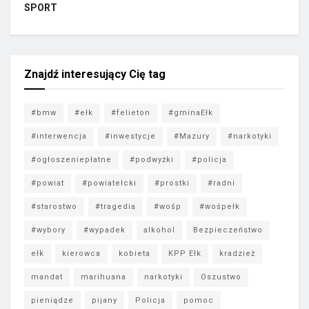
SPORT
Znajdź interesujący Cię tag
#bmw
#ełk
#felieton
#gminaEłk
#interwencja
#inwestycje
#Mazury
#narkotyki
#ogłoszeniepłatne
#podwyżki
#policja
#powiat
#powiatełcki
#prostki
#radni
#starostwo
#tragedia
#wośp
#wośpełk
#wybory
#wypadek
alkohol
Bezpieczeństwo
ełk
kierowca
kobieta
KPP Ełk
kradzież
mandat
marihuana
narkotyki
Oszustwo
pieniądze
pijany
Policja
pomoc