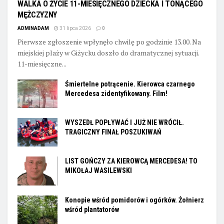
WALKA O ŻYCIE 11-MIESIĘCZNEGO DZIECKA I TONĄCEGO
MĘŻCZYZNY
ADMINADAM
31 lipca 2026
0
Pierwsze zgłoszenie wpłynęło chwilę po godzinie 13.00. Na
miejskiej plaży w Giżycku doszło do dramatycznej sytuacji.
11-miesięczne...
Śmiertelne potrącenie. Kierowca czarnego
Mercedesa zidentyfikowany. Film!
WYSZEDŁ POPŁYWAĆ I JUŻ NIE WRÓCIŁ.
TRAGICZNY FINAŁ POSZUKIWAŃ
LIST GOŃCZY ZA KIEROWCĄ MERCEDESA! TO
MIKOŁAJ WASILEWSKI
Konopie wśród pomidorów i ogórków. Żołnierz
wśród plantatorów