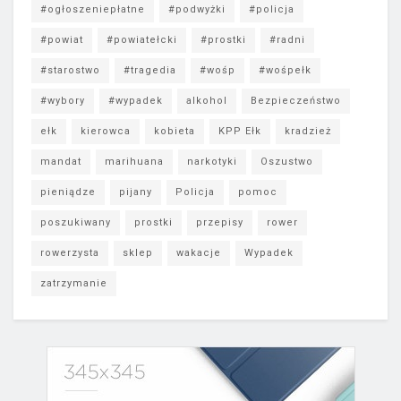
#ogłoszeniepłatne
#podwyżki
#policja
#powiat
#powiatełcki
#prostki
#radni
#starostwo
#tragedia
#wośp
#wośpełk
#wybory
#wypadek
alkohol
Bezpieczeństwo
ełk
kierowca
kobieta
KPP Ełk
kradzież
mandat
marihuana
narkotyki
Oszustwo
pieniądze
pijany
Policja
pomoc
poszukiwany
prostki
przepisy
rower
rowerzysta
sklep
wakacje
Wypadek
zatrzymanie