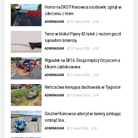
Horror na DK57! Kierowca osobówki zginął w
zderzeniu z tirem
ADMINADAM
15 lipca 2026
0
Terror w bloku! Pijany 42-latek z nożem groził
sąsiadom śmiercią
ADMINADAM
13 lipca 2026
0
Wypadek na DK16. Droga między Orzyszem a
Ełkiem zablokowana
ADMINADAM
11 lipca 2026
0
Nietrzeźwa kierująca dachowała w Trygorcie
ADMINADAM
10 lipca 2026
0
Groźnie! Kierowca uderzył w bariery, próbując
ominąć lisa …
ADMINADAM
5 lipca 2026
0