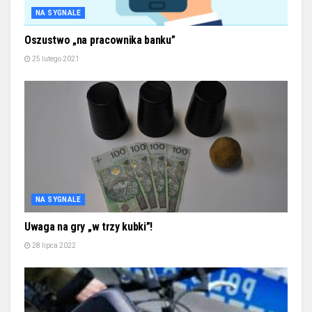
NA SYGNALE
Oszustwo „na pracownika banku”
25 lutego 2021
NA SYGNALE
Uwaga na gry „w trzy kubki”!
28 lipca 2022