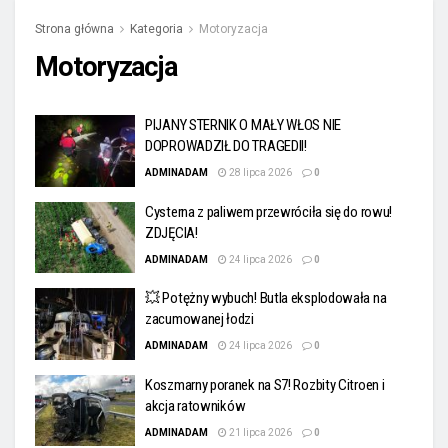
Strona główna
Kategoria
Motoryzacja
Motoryzacja
PIJANY STERNIK O MAŁY WŁOS NIE
DOPROWADZIŁ DO TRAGEDII!
ADMINADAM
28 lipca 2026
0
Cysterna z paliwem przewróciła się do rowu!
ZDJĘCIA!
ADMINADAM
24 lipca 2026
0
💥 Potężny wybuch! Butla eksplodowała na
zacumowanej łodzi
ADMINADAM
24 lipca 2026
0
Koszmarny poranek na S7! Rozbity Citroen i
akcja ratowników
ADMINADAM
21 lipca 2026
0