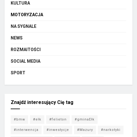
KULTURA
MOTORYZACJA
NA SYGNALE
NEWS
ROZMAITOŚCI
SOCIAL MEDIA
SPORT
Znajdź interesujący Cię tag
#bmw
#ełk
#felieton
#gminaEłk
#interwencja
#inwestycje
#Mazury
#narkotyki