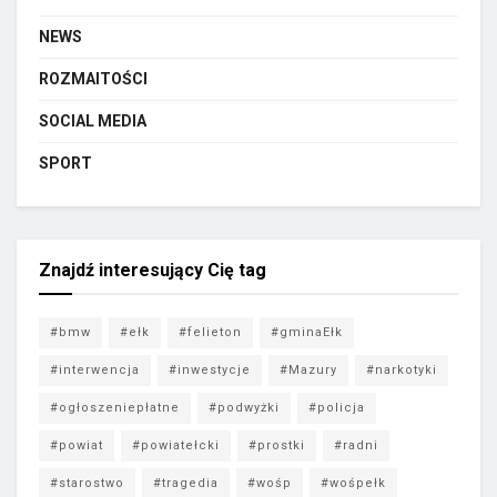
NEWS
ROZMAITOŚCI
SOCIAL MEDIA
SPORT
Znajdź interesujący Cię tag
#bmw
#ełk
#felieton
#gminaEłk
#interwencja
#inwestycje
#Mazury
#narkotyki
#ogłoszeniepłatne
#podwyżki
#policja
#powiat
#powiatełcki
#prostki
#radni
#starostwo
#tragedia
#wośp
#wośpełk