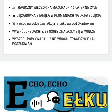
⚠️ TRAGICZNY WIECZÓR NA MAZURACH. 16-LATEK NIE ŻYJE
🔥 CIĘŻARÓWKA STANĘŁA W PŁOMIENIACH NA DK16! ZDJĘCIA
🚨 7 osób na pokładzie! Akcja ratunkowa pod Okartowem
WYWRÓCONE JACHTY, 32 OSOBY ZNALAZŁY SIĘ W WODZIE
WYSZEDŁ POPŁYWAĆ I JUŻ NIE WRÓCIŁ. TRAGICZNY FINAŁ
POSZUKIWAŃ