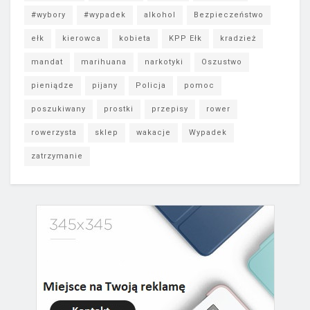
#wybory
#wypadek
alkohol
Bezpieczeństwo
ełk
kierowca
kobieta
KPP Ełk
kradzież
mandat
marihuana
narkotyki
Oszustwo
pieniądze
pijany
Policja
pomoc
poszukiwany
prostki
przepisy
rower
rowerzysta
sklep
wakacje
Wypadek
zatrzymanie