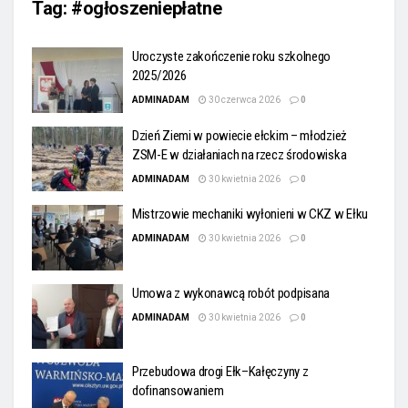
Tag:
#ogłoszeniepłatne
Uroczyste zakończenie roku szkolnego
2025/2026
ADMINADAM
30 czerwca 2026
0
Dzień Ziemi w powiecie ełckim – młodzież
ZSM-E w działaniach na rzecz środowiska
ADMINADAM
30 kwietnia 2026
0
Mistrzowie mechaniki wyłonieni w CKZ w Ełku
ADMINADAM
30 kwietnia 2026
0
Umowa z wykonawcą robót podpisana
ADMINADAM
30 kwietnia 2026
0
Przebudowa drogi Ełk–Kałęczyny z
dofinansowaniem