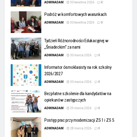
ADMINADAM
30 kwietnia 2026
0
Podróż w komfortowych warunkach
ADMINADAM
30 kwietnia 2026
0
Tydzień Różnorodności Edukacyjnej w
„Śniadeckim” za nami
ADMINADAM
30 marca 2026
0
Informator ósmoklasisty na rok szkolny
2026/2027
ADMINADAM
30 marca 2026
0
Bezpłatne szkolenie dla kandydatów na
opiekunów zastępczych
ADMINADAM
29 marca 2026
0
Postęp prac przy modernizacji ZS 1 i ZS 5
ADMINADAM
28 marca 2026
0