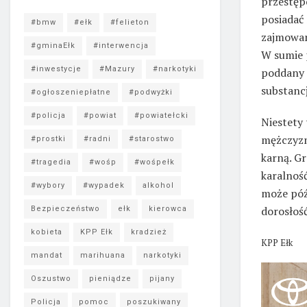
przestęp
posiadać 
#bmw
#ełk
#felieton
zajmowan
#gminaEłk
#interwencja
W sumie 
#inwestycje
#Mazury
#narkotyki
poddany 
substancj
#ogłoszeniepłatne
#podwyżki
#policja
#powiat
#powiatełcki
Niestety
mężczyzn
#prostki
#radni
#starostwo
karną. Gr
#tragedia
#wośp
#wośpełk
karalnoś
#wybory
#wypadek
alkohol
może póź
dorosłość
Bezpieczeństwo
ełk
kierowca
kobieta
KPP Ełk
kradzież
KPP Ełk
mandat
marihuana
narkotyki
Oszustwo
pieniądze
pijany
Policja
pomoc
poszukiwany