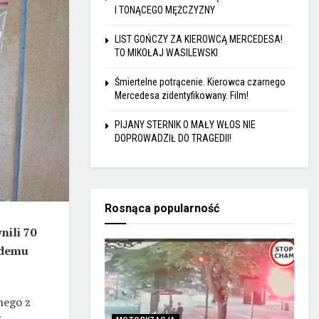
I TONĄCEGO MĘŻCZYZNY
LIST GOŃCZY ZA KIEROWCĄ MERCEDESA!
TO MIKOŁAJ WASILEWSKI
Śmiertelne potrącenie. Kierowca czarnego
Mercedesa zidentyfikowany. Film!
PIJANY STERNIK O MAŁY WŁOS NIE
DOPROWADZIŁ DO TRAGEDII!
Rosnąca popularność
nili 70
odemu
nego z