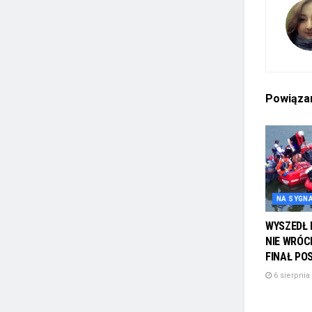
Powiąz
NA SYGN
WYSZEDŁ 
NIE WRÓC
FINAŁ PO
6 sierpnia