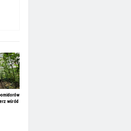
pomidorów
ierz wśród