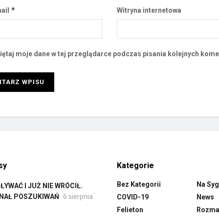
*
ail
Witryna internetowa
ętaj moje dane w tej przeglądarce podczas pisania kolejnych kome
sy
Kategorie
Bez Kategorii
Na Syg
YWAĆ I JUŻ NIE WRÓCIŁ.
INAŁ POSZUKIWAŃ
6 sierpnia
COVID-19
News
Felieton
Rozmai