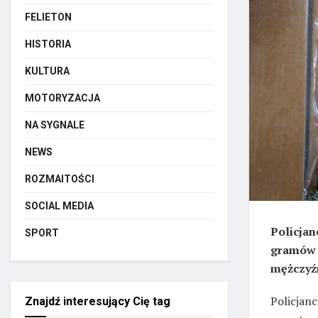
FELIETON
HISTORIA
KULTURA
MOTORYZACJA
NA SYGNALE
NEWS
ROZMAITOŚCI
SOCIAL MEDIA
Policjan
SPORT
gramów 
mężczyźn
Policjan
Znajdź interesujący Cię tag