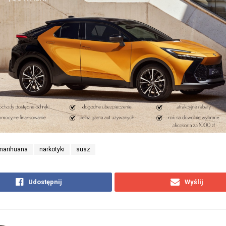
marihuana
narkotyki
susz
Udostępnij
Wyślij