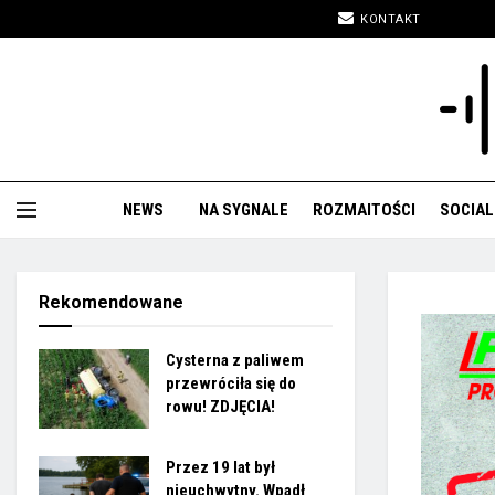
KONTAKT
NEWS
NA SYGNALE
ROZMAITOŚCI
SOCIAL
Rekomendowane
Cysterna z paliwem
przewróciła się do
rowu! ZDJĘCIA!
Przez 19 lat był
nieuchwytny. Wpadł