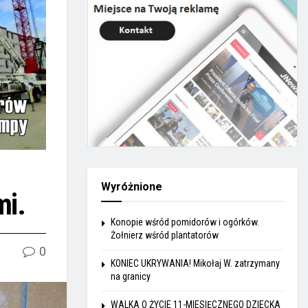
Wyróżnione
mi.
Konopie wśród pomidorów i ogórków.
Żołnierz wśród plantatorów
0
KONIEC UKRYWANIA! Mikołaj W. zatrzymany
na granicy
WALKA O ŻYCIE 11-MIESIĘCZNEGO DZIECKA