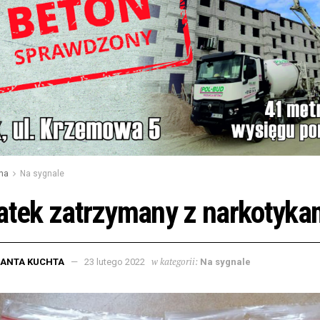
na
Na sygnale
atek zatrzymany z narkotyka
w kategorii:
LANTA KUCHTA
23 lutego 2022
Na sygnale