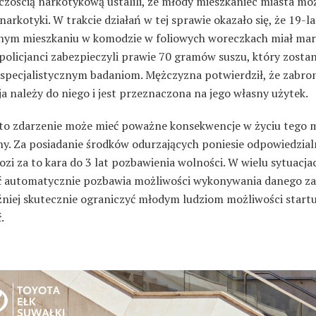
czością narkotykową ustalili, że młody mieszkaniec miasta mo
narkotyki. W trakcie działań w tej sprawie okazało się, że 19-l
ym mieszkaniu w komodzie w foliowych woreczkach miał mar
policjanci zabezpieczyli prawie 70 gramów suszu, który zostan
specjalistycznym badaniom. Mężczyzna potwierdził, że zabro
a należy do niego i jest przeznaczona na jego własny użytek.
 to zdarzenie może mieć poważne konsekwencje w życiu tego 
y. Za posiadanie środków odurzających poniesie odpowiedzial
ozi za to kara do 3 lat pozbawienia wolności. W wielu sytuacja
ć automatycznie pozbawia możliwości wykonywania danego za
niej skutecznie ograniczyć młodym ludziom możliwości start
.