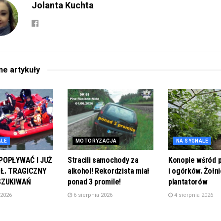
Jolanta Kuchta
ane
artykuły
ALE
MOTORYZACJA
NA SYGNALE
POPŁYWAĆ I JUŻ
Stracili samochody za
Konopie wśród 
IŁ. TRAGICZNY
alkohol! Rekordzista miał
i ogórków. Żołn
SZUKIWAŃ
ponad 3 promile!
plantatorów
 2026
6 sierpnia 2026
4 sierpnia 2026