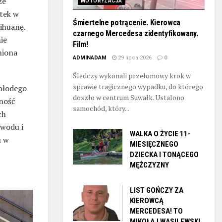
że
MOTORYZACJA
atek w
Śmiertelne potrącenie. Kierowca
ihuanę.
czarnego Mercedesa zidentyfikowany.
ie
Film!
niona
ADMINADAM
29 lipca 2026
0
Śledczy wykonali przełomowy krok w
sprawie tragicznego wypadku, do którego
młodego
doszło w centrum Suwałk. Ustalono
ność
samochód, który...
ch
wodu i
WALKA O ŻYCIE 11-
u w
MIESIĘCZNEGO
DZIECKA I TONĄCEGO
MĘŻCZYZNY
LIST GOŃCZY ZA
KIEROWCĄ
MERCEDESA! TO
MIKOŁAJ WASILEWSKI