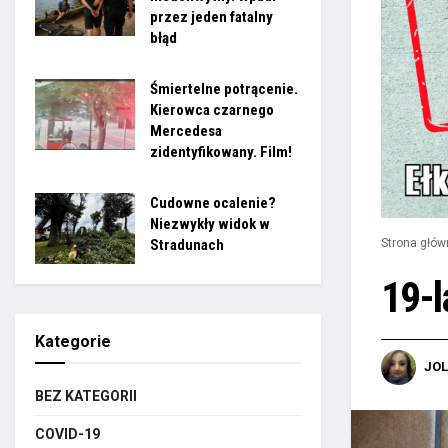
przez jeden fatalny
błąd
Śmiertelne potrącenie.
Kierowca czarnego
Mercedesa
zidentyfikowany. Film!
Cudowne ocalenie?
Niezwykły widok w
Stradunach
Strona głów
19-l
Kategorie
JO
BEZ KATEGORII
COVID-19