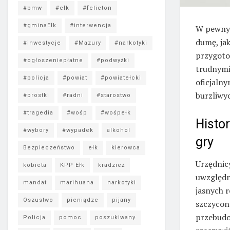
#bmw
#ełk
#felieton
#gminaEłk
#interwencja
W pewnym
dumę, ja
#inwestycje
#Mazury
#narkotyki
przygotow
#ogłoszeniepłatne
#podwyżki
trudnymi
#policja
#powiat
#powiatełcki
oficjalny
burzliwyc
#prostki
#radni
#starostwo
#tragedia
#wośp
#wośpełk
Histor
#wybory
#wypadek
alkohol
gry
Bezpieczeństwo
ełk
kierowca
Urzędnic
kobieta
KPP Ełk
kradzież
uwzględni
mandat
marihuana
narkotyki
jasnych 
Oszustwo
pieniądze
pijany
szczycon
przebudow
Policja
pomoc
poszukiwany