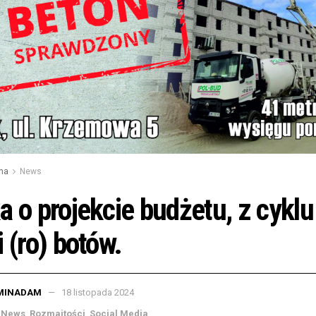
na
News
a o projekcie budżetu, z cyklu
i (ro) botów.
MINADAM
18 listopada 2024
News
,
Rozmaitości
,
Social Media