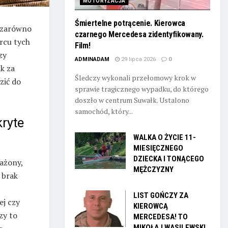
MOTORYZACJA
Śmiertelne potrącenie. Kierowca
 zarówno
czarnego Mercedesa zidentyfikowany.
rcu tych
Film!
zy
ADMINADAM
29 lipca 2026
0
k za
Śledczy wykonali przełomowy krok w
zić do
sprawie tragicznego wypadku, do którego
doszło w centrum Suwałk. Ustalono
samochód, który...
kryte
WALKA O ŻYCIE 11-
MIESIĘCZNEGO
DZIECKA I TONĄCEGO
ażony,
MĘŻCZYZNY
 brak
LIST GOŃCZY ZA
ej czy
KIEROWCĄ
zy to
MERCEDESA! TO
MIKOŁAJ WASILEWSKI