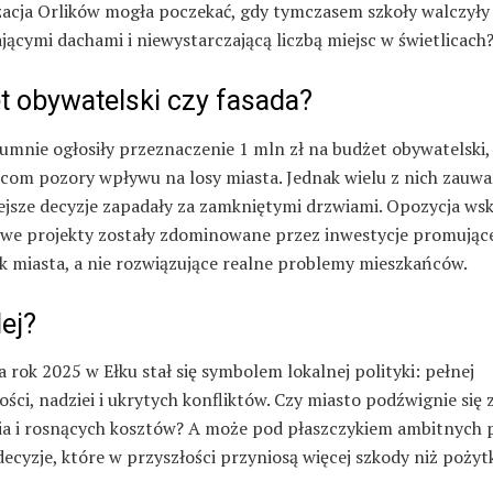
acja Orlików mogła poczekać, gdy tymczasem szkoły walczyły
jącymi dachami i niewystarczającą liczbą miejsc w świetlicach
t obywatelski czy fasada?
umnie ogłosiły przeznaczenie 1 mln zł na budżet obywatelski,
com pozory wpływu na losy miasta. Jednak wielu z nich zauważ
ejsze decyzje zapadały za zamkniętymi drzwiami. Opozycja ws
owe projekty zostały zdominowane przez inwestycje promując
k miasta, a nie rozwiązujące realne problemy mieszkańców.
ej?
 rok 2025 w Ełku stał się symbolem lokalnej polityki: pełnej
ści, nadziei i ukrytych konfliktów. Czy miasto podźwignie się 
ia i rosnących kosztów? A może pod płaszczykiem ambitnych
 decyzje, które w przyszłości przyniosą więcej szkody niż pożyt