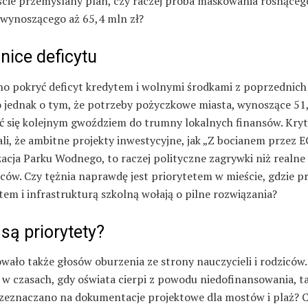
ście przemyślany plan, czy raczej próba maskowania rosnąceg
, wynoszącego aż 65,4 mln zł?
nice deficytu
o pokryć deficyt kredytem i wolnymi środkami z poprzednich 
 jednak o tym, że potrzeby pożyczkowe miasta, wynoszące 51,
ć się kolejnym gwoździem do trumny lokalnych finansów. Kry
li, że ambitne projekty inwestycyjne, jak „Z bocianem przez E
acja Parku Wodnego, to raczej polityczne zagrywki niż realne
ców. Czy tężnia naprawdę jest priorytetem w mieście, gdzie p
em i infrastrukturą szkolną wołają o pilne rozwiązania?
są priorytety?
wało także głosów oburzenia ze strony nauczycieli i rodziców.
 w czasach, gdy oświata cierpi z powodu niedofinansowania, t
zeznaczano na dokumentacje projektowe dla mostów i plaż? 