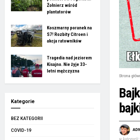
Żołnierz wśród
plantatorów
Koszmarny poranek na
S7! Rozbity Citroen i
akcja ratowników
Tragedia nad jeziorem
Kisajno. Nie żyje 33-
letni mężczyzna
Strona głów
Bajk
Kategorie
bajk
BEZ KATEGORII
AD
COVID-19
w kategorii: