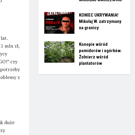
o
KONIEC UKRYWANIA!
Mikołaj W. zatrzymany
na granicy
lat.
Konopie wśród
5 mln zł,
pomidorów i ogórków.
tycy
Żołnierz wśród
GO!” czy
plantatorów
 potrzeby
roblemy z
ak duże
Czy