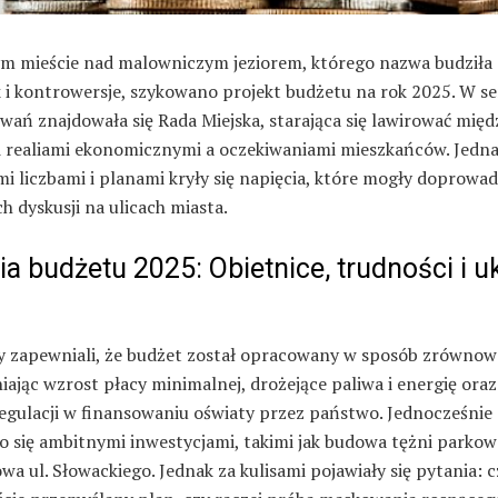
 mieście nad malowniczym jeziorem, którego nazwa budziła
k i kontrowersje, szykowano projekt budżetu na rok 2025. W se
ań znajdowała się Rada Miejska, starająca się lawirować międ
 realiami ekonomicznymi a oczekiwaniami mieszkańców. Jedna
mi liczbami i planami kryły się napięcia, które mogły doprowad
h dyskusji na ulicach miasta.
ia budżetu 2025: Obietnice, trudności i u
y zapewniali, że budżet został opracowany w sposób zrównow
ając wzrost płacy minimalnej, drożejące paliwa i energię oraz
regulacji w finansowaniu oświaty przez państwo. Jednocześnie
o się ambitnymi inwestycjami, takimi jak budowa tężni parkow
a ul. Słowackiego. Jednak za kulisami pojawiały się pytania: c