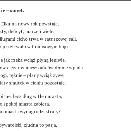
ie – sonet:
 Ełku na nowy rok powstaje,
zty, deficyt, marzeń wiele.
ługami cicho trwa w ratuszowej sali,
o przetrwało w finansowym boju.
 jak rzeka wciąż płyną leniwie,
ów ciężar w mieszkańców dłonie wpada.
ogi, tężnie – plany wciąż żywe,
iaty smutek w cieniu pozostaje.
itne, lecz dług w tle narasta,
o spokój miasta zabiera.
no miasta wynagrodzi straty?
ywatelski, złudna to pasja,