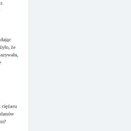
 z
?
 dając
yło, że
kazywała,
e
z ciężaru
 planów
ku?