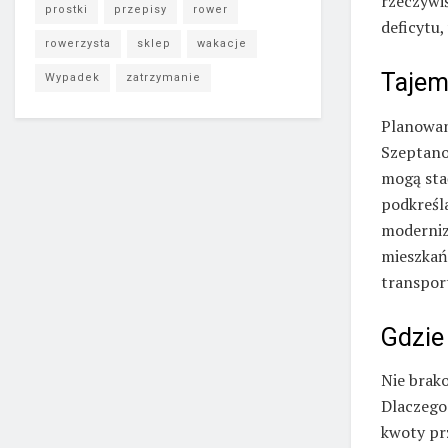
rzeczywi
prostki
przepisy
rower
deficytu
rowerzysta
sklep
wakacje
Tajem
Wypadek
zatrzymanie
Planowan
Szeptano
mogą sta
podkreśla
moderniz
mieszkań
transport
Gdzie 
Nie brako
Dlaczego
kwoty pr