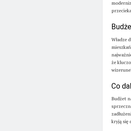
moderniz
przecieka
Budże
Władze d
mieszkań
najważni
że klucz
wizerune
Co dal
Budżet na
sprzeczno
zadłużen
kryją się