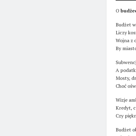
O
budżec
Budżet w
Liczy kos
Wojna z d
By miast
Subwencje
A podatk
Mosty, dr
Choć ośw
Wizje amb
Kredyt, c
Czy pięk
Budżet ob