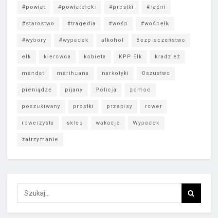
#powiat
#powiatełcki
#prostki
#radni
#starostwo
#tragedia
#wośp
#wośpełk
#wybory
#wypadek
alkohol
Bezpieczeństwo
ełk
kierowca
kobieta
KPP Ełk
kradzież
mandat
marihuana
narkotyki
Oszustwo
pieniądze
pijany
Policja
pomoc
poszukiwany
prostki
przepisy
rower
rowerzysta
sklep
wakacje
Wypadek
zatrzymanie