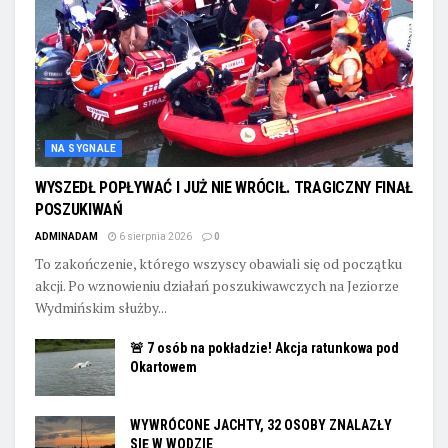
NA SYGNALE
WYSZEDŁ POPŁYWAĆ I JUŻ NIE WRÓCIŁ. TRAGICZNY FINAŁ
POSZUKIWAŃ
ADMINADAM
6 sierpnia 2026
0
To zakończenie, którego wszyscy obawiali się od początku
akcji. Po wznowieniu działań poszukiwawczych na Jeziorze
Wydmińskim służby...
🚨 7 osób na pokładzie! Akcja ratunkowa pod
Okartowem
WYWRÓCONE JACHTY, 32 OSOBY ZNALAZŁY
SIĘ W WODZIE