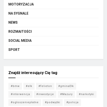
MOTORYZACJA
NA SYGNALE
NEWS
ROZMAITOŚCI
SOCIAL MEDIA
SPORT
Znajdź interesujący Cię tag
#bmw
#ełk
#felieton
#gminaEłk
#interwencja
#inwestycje
#Mazury
#narkotyki
#ogłoszeniepłatne
#podwyżki
#policja