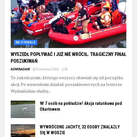
NA SYGNALE
WYSZEDŁ POPŁYWAĆ I JUŻ NIE WRÓCIŁ. TRAGICZNY FINAŁ
POSZUKIWAŃ
ADMINADAM
6 sierpnia 2026
0
To zakończenie, którego wszyscy obawiali się od początku
akcji. Po wznowieniu działań poszukiwawczych na Jeziorze
Wydmińskim służby...
🚨 7 osób na pokładzie! Akcja ratunkowa pod
Okartowem
WYWRÓCONE JACHTY, 32 OSOBY ZNALAZŁY
SIĘ W WODZIE