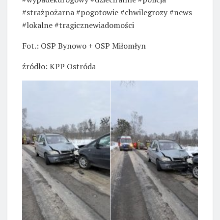
#strażpożarna #pogotowie #chwilegrozy #news
#lokalne #tragicznewiadomości
Fot.: OSP Bynowo + OSP Miłomłyn
źródło: KPP Ostróda