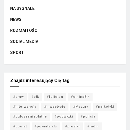
NA SYGNALE
NEWS
ROZMAITOŚCI
SOCIAL MEDIA
SPORT
Znajdź interesujący Cię tag
#bmw
#ełk
#felieton
#gminaEłk
#interwencja
#inwestycje
#Mazury
#narkotyki
#ogłoszeniepłatne
#podwyżki
#policja
#powiat
#powiatełcki
#prostki
#radni