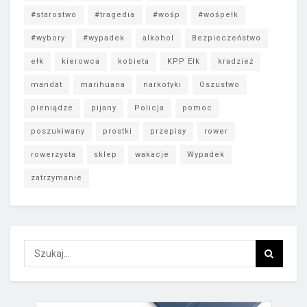
#starostwo
#tragedia
#wośp
#wośpełk
#wybory
#wypadek
alkohol
Bezpieczeństwo
ełk
kierowca
kobieta
KPP Ełk
kradzież
mandat
marihuana
narkotyki
Oszustwo
pieniądze
pijany
Policja
pomoc
poszukiwany
prostki
przepisy
rower
rowerzysta
sklep
wakacje
Wypadek
zatrzymanie