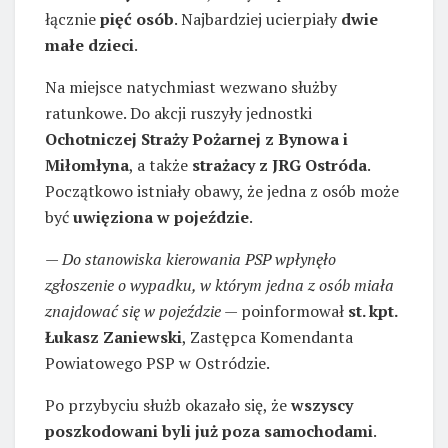
łącznie
pięć osób
. Najbardziej ucierpiały
dwie
małe dzieci
.
Na miejsce natychmiast wezwano służby
ratunkowe. Do akcji ruszyły jednostki
Ochotniczej Straży Pożarnej z Bynowa i
Miłomłyna
, a także
strażacy z JRG Ostróda
.
Początkowo istniały obawy, że jedna z osób może
być
uwięziona w pojeździe
.
—
Do stanowiska kierowania PSP wpłynęło
zgłoszenie o wypadku, w którym jedna z osób miała
znajdować się w pojeździe
— poinformował
st. kpt.
Łukasz Zaniewski
, Zastępca Komendanta
Powiatowego PSP w Ostródzie.
Po przybyciu służb okazało się, że
wszyscy
poszkodowani byli już poza samochodami
.