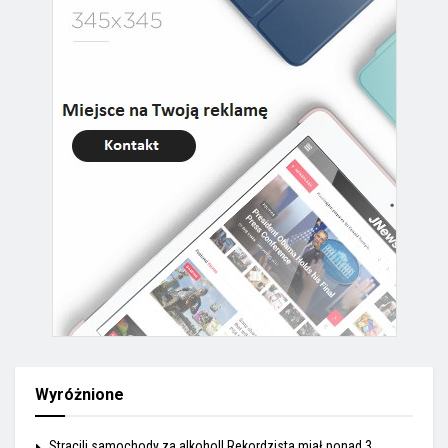
Wyróżnione
Stracili samochody za alkohol! Rekordzista miał ponad 3