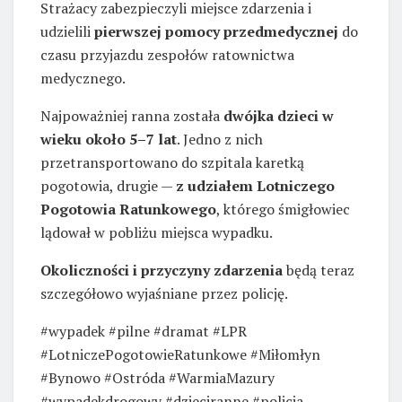
Strażacy zabezpieczyli miejsce zdarzenia i
udzielili
pierwszej pomocy przedmedycznej
do
czasu przyjazdu zespołów ratownictwa
medycznego.
Najpoważniej ranna została
dwójka dzieci w
wieku około 5–7 lat
. Jedno z nich
przetransportowano do szpitala karetką
pogotowia, drugie —
z udziałem Lotniczego
Pogotowia Ratunkowego
, którego śmigłowiec
lądował w pobliżu miejsca wypadku.
Okoliczności i przyczyny zdarzenia
będą teraz
szczegółowo wyjaśniane przez policję.
#wypadek #pilne #dramat #LPR
#LotniczePogotowieRatunkowe #Miłomłyn
#Bynowo #Ostróda #WarmiaMazury
#wypadekdrogowy #dzieciranne #policja