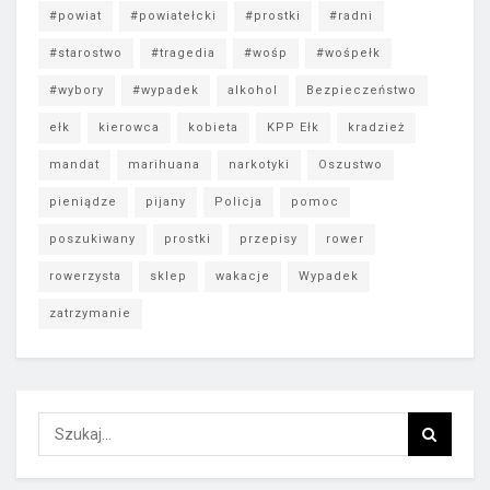
#powiat
#powiatełcki
#prostki
#radni
#starostwo
#tragedia
#wośp
#wośpełk
#wybory
#wypadek
alkohol
Bezpieczeństwo
ełk
kierowca
kobieta
KPP Ełk
kradzież
mandat
marihuana
narkotyki
Oszustwo
pieniądze
pijany
Policja
pomoc
poszukiwany
prostki
przepisy
rower
rowerzysta
sklep
wakacje
Wypadek
zatrzymanie