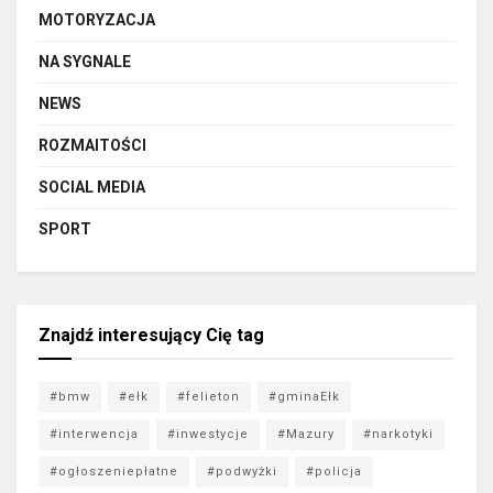
MOTORYZACJA
NA SYGNALE
NEWS
ROZMAITOŚCI
SOCIAL MEDIA
SPORT
Znajdź interesujący Cię tag
#bmw
#ełk
#felieton
#gminaEłk
#interwencja
#inwestycje
#Mazury
#narkotyki
#ogłoszeniepłatne
#podwyżki
#policja