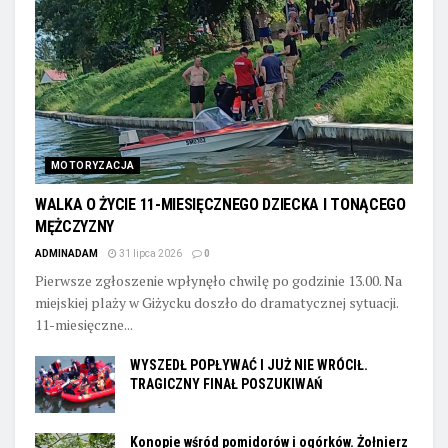
MOTORYZACJA
WALKA O ŻYCIE 11-MIESIĘCZNEGO DZIECKA I TONĄCEGO
MĘŻCZYZNY
ADMINADAM
31 lipca 2026
0
Pierwsze zgłoszenie wpłynęło chwilę po godzinie 13.00. Na
miejskiej plaży w Giżycku doszło do dramatycznej sytuacji.
11-miesięczne...
WYSZEDŁ POPŁYWAĆ I JUŻ NIE WRÓCIŁ.
TRAGICZNY FINAŁ POSZUKIWAŃ
Konopie wśród pomidorów i ogórków. Żołnierz