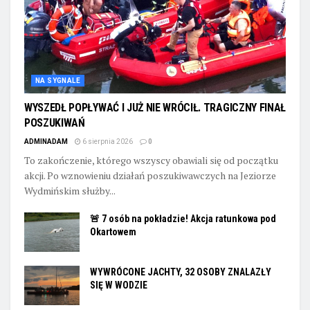
NA SYGNALE
WYSZEDŁ POPŁYWAĆ I JUŻ NIE WRÓCIŁ. TRAGICZNY FINAŁ
POSZUKIWAŃ
ADMINADAM
6 sierpnia 2026
0
To zakończenie, którego wszyscy obawiali się od początku
akcji. Po wznowieniu działań poszukiwawczych na Jeziorze
Wydmińskim służby...
🚨 7 osób na pokładzie! Akcja ratunkowa pod
Okartowem
WYWRÓCONE JACHTY, 32 OSOBY ZNALAZŁY
SIĘ W WODZIE