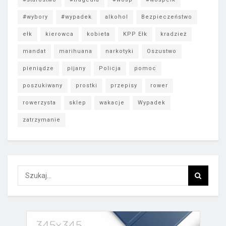
#wybory
#wypadek
alkohol
Bezpieczeństwo
ełk
kierowca
kobieta
KPP Ełk
kradzież
mandat
marihuana
narkotyki
Oszustwo
pieniądze
pijany
Policja
pomoc
poszukiwany
prostki
przepisy
rower
rowerzysta
sklep
wakacje
Wypadek
zatrzymanie