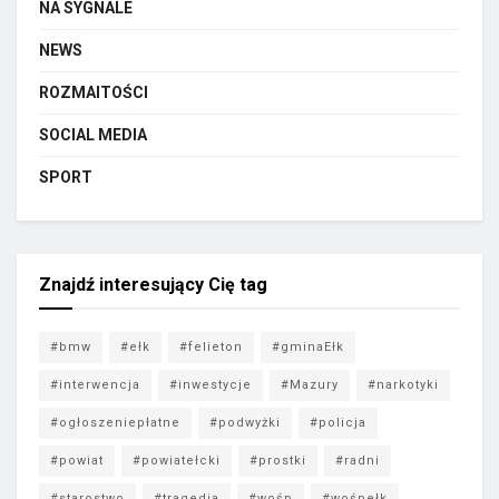
NA SYGNALE
NEWS
ROZMAITOŚCI
SOCIAL MEDIA
SPORT
Znajdź interesujący Cię tag
#bmw
#ełk
#felieton
#gminaEłk
#interwencja
#inwestycje
#Mazury
#narkotyki
#ogłoszeniepłatne
#podwyżki
#policja
#powiat
#powiatełcki
#prostki
#radni
#starostwo
#tragedia
#wośp
#wośpełk