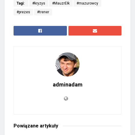
Tagi:
#kryzys
#MauzrEłk
#mazurowcy
#prezes
#trener
adminadam
Powiązane
artykuły