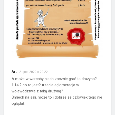
Art
2 lipca 2022 o 20:22
A może w warcaby niech zacznie grać ta drużyna?
1:14 ? co to jest? trzecia aglomeracja w
województwie z taką drużyną?
Śmiech na sali, może to i dobrze ze człowiek tego nie
oglądał..