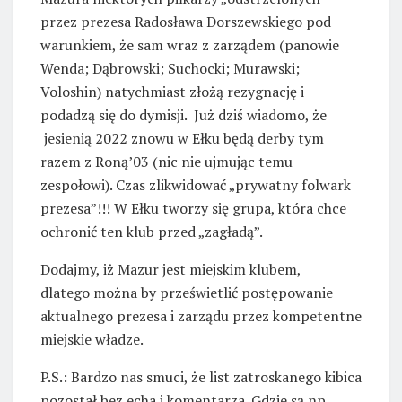
przez prezesa Radosława Dorszewskiego pod
warunkiem, że sam wraz z zarządem (panowie
Wenda; Dąbrowski; Suchocki; Murawski;
Voloshin) natychmiast złożą rezygnację i
podadzą się do dymisji. Już dziś wiadomo, że
jesienią 2022 znowu w Ełku będą derby tym
razem z Roną’03 (nic nie ujmując temu
zespołowi). Czas zlikwidować „prywatny folwark
prezesa”!!! W Ełku tworzy się grupa, która chce
ochronić ten klub przed „zagładą”.
Dodajmy, iż Mazur jest miejskim klubem,
dlatego można by prześwietlić postępowanie
aktualnego prezesa i zarządu przez kompetentne
miejskie władze.
P.S.: Bardzo nas smuci, że list zatroskanego kibica
pozostał bez echa i komentarza. Gdzie są np.