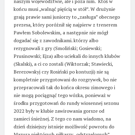
naszym województwie, ale i poza nim. Ktoś w
końcu musi „walnąć pięścią w stół”. W drużynie
grają prawie sami juniorzy to „zasługa” obecnego
prezesa, który poróżnił się najpierw z trenerem
Pawłem Sobolewskim, a następnie nie mógł
dogadać się z zawodnikami. którzy albo
rezygnowali z gry (Smoliński; Gosiewski;
Prusinowski; Ejza) albo uciekali do innych klubów
(Skalski), a ci co zostali (Wiktorzak; Stawiecki,
Berezowskyj czy Rosiński po kontuzji) nie są
kompletnie przygotowani do rozgrywek, bo nie
przepracowali tak do końca okresu zimowego i
nie mogą pociągnąć tego wózka, ponieważ w
środku przygotowań do rundy wiosennej sezonu
2022 były w klubie zawirowania gorsze od
zamieci śnieżnej. Z tego co nam wiadomo, na
dzień dzisiejszy istnieje możliwość powrotu do
Mazura niektórych piłkarzy „odstrzelonych”