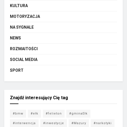
KULTURA
MOTORYZACJA
NA SYGNALE
NEWS
ROZMAITOŚCI
SOCIAL MEDIA
SPORT
Znajdź interesujący Cię tag
#bmw
#ełk
#felieton
#gminaEłk
#interwencja
#inwestycje
#Mazury
#narkotyki