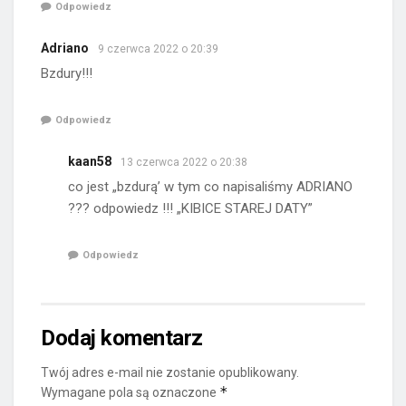
Odpowiedz
Adriano
9 czerwca 2022 o 20:39
Bzdury!!!
Odpowiedz
kaan58
13 czerwca 2022 o 20:38
co jest „bzdurą’ w tym co napisaliśmy ADRIANO
??? odpowiedz !!! „KIBICE STAREJ DATY”
Odpowiedz
Dodaj komentarz
Twój adres e-mail nie zostanie opublikowany.
*
Wymagane pola są oznaczone