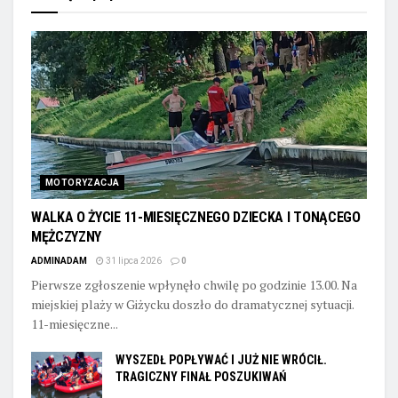
MOTORYZACJA
WALKA O ŻYCIE 11-MIESIĘCZNEGO DZIECKA I TONĄCEGO
MĘŻCZYZNY
ADMINADAM
31 lipca 2026
0
Pierwsze zgłoszenie wpłynęło chwilę po godzinie 13.00. Na
miejskiej plaży w Giżycku doszło do dramatycznej sytuacji.
11-miesięczne...
WYSZEDŁ POPŁYWAĆ I JUŻ NIE WRÓCIŁ.
TRAGICZNY FINAŁ POSZUKIWAŃ