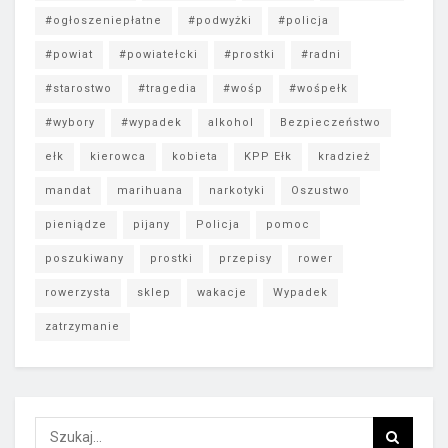
#ogłoszeniepłatne
#podwyżki
#policja
#powiat
#powiatełcki
#prostki
#radni
#starostwo
#tragedia
#wośp
#wośpełk
#wybory
#wypadek
alkohol
Bezpieczeństwo
ełk
kierowca
kobieta
KPP Ełk
kradzież
mandat
marihuana
narkotyki
Oszustwo
pieniądze
pijany
Policja
pomoc
poszukiwany
prostki
przepisy
rower
rowerzysta
sklep
wakacje
Wypadek
zatrzymanie