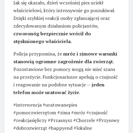
Jak się okazało, dzień wcześniej pies uciekł
właścicielowi, który intensywnie go poszukiwał.
Dzięki szybkiej reakcji osoby zgłaszającej oraz
zdecydowanym działaniom policjantów,
czworonóg bezpiecznie wrócił do
stęsknionego właściciela
.
Policja przypomina, że
mróz i zimowe warunki
stanowią ogromne zagrożenie dla zwierząt
.
Pozostawione bez pomocy mogą nie mieć szans
na przeżycie. Funkcjonariusze apelują o czujność
i reagowanie na podobne sytuacje —
jeden
telefon może uratować życie
.
#interwencja #uratowanepies
#pomoczwierzętom #zima #mróz #czujność
#reakcjasięliczy #Przasnysz #Chorzele #Przysowy
#dobrozwierząt #happyend #lokalne