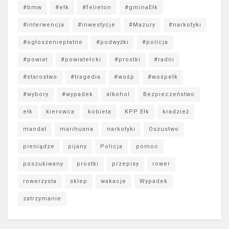
#bmw
#ełk
#felieton
#gminaEłk
#interwencja
#inwestycje
#Mazury
#narkotyki
#ogłoszeniepłatne
#podwyżki
#policja
#powiat
#powiatełcki
#prostki
#radni
#starostwo
#tragedia
#wośp
#wośpełk
#wybory
#wypadek
alkohol
Bezpieczeństwo
ełk
kierowca
kobieta
KPP Ełk
kradzież
mandat
marihuana
narkotyki
Oszustwo
pieniądze
pijany
Policja
pomoc
poszukiwany
prostki
przepisy
rower
rowerzysta
sklep
wakacje
Wypadek
zatrzymanie