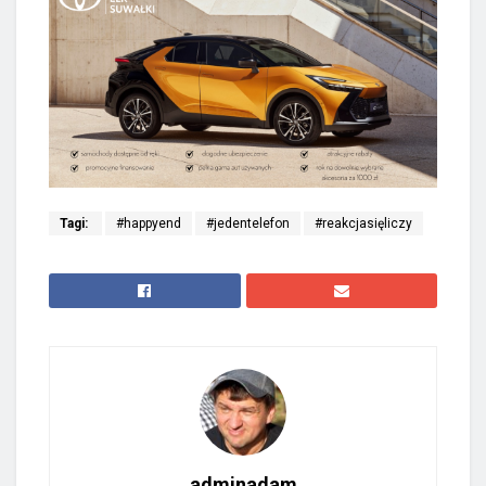
Tagi:
#happyend
#jedentelefon
#reakcjasięliczy
adminadam