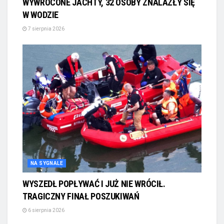
WYWRÓCONE JACHTY, 32 OSOBY ZNALAZŁY SIĘ
W WODZIE
7 sierpnia 2026
NA SYGNALE
WYSZEDŁ POPŁYWAĆ I JUŻ NIE WRÓCIŁ.
TRAGICZNY FINAŁ POSZUKIWAŃ
6 sierpnia 2026