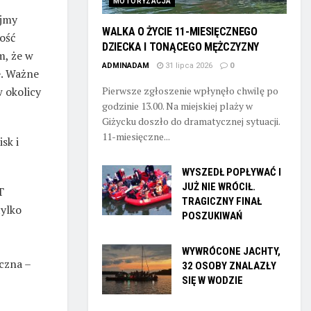
MOTORYZACJA
ajmy
WALKA O ŻYCIE 11-MIESIĘCZNEGO
ość
DZIECKA I TONĄCEGO MĘŻCZYZNY
m, że w
ADMINADAM
31 lipca 2026
0
e. Ważne
 okolicy
Pierwsze zgłoszenie wpłynęło chwilę po
godzinie 13.00. Na miejskiej plaży w
Giżycku doszło do dramatycznej sytuacji.
11-miesięczne...
sk i
WYSZEDŁ POPŁYWAĆ I
JUŻ NIE WRÓCIŁ.
T
TRAGICZNY FINAŁ
tylko
POSZUKIWAŃ
WYWRÓCONE JACHTY,
oczna –
32 OSOBY ZNALAZŁY
SIĘ W WODZIE