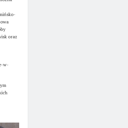
mińsko-
obowa
oby
isk oraz
e-w-
wym
kich