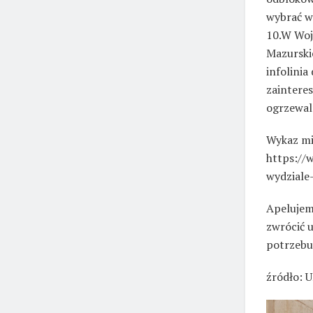
wybrać w
10.W Woj
Mazurski
infolini
zaintere
ogrzewal
Wykaz mi
https://
wydziale-
Apelujem
zwrócić 
potrzebu
źródło: 