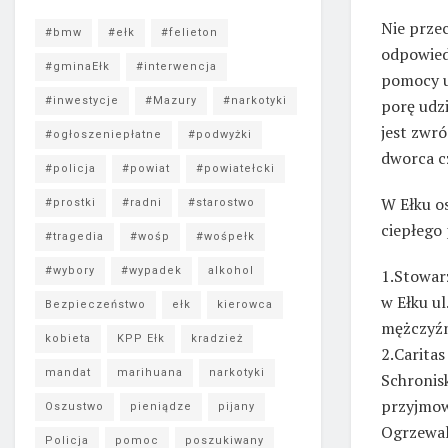
Nie prze
#bmw
#ełk
#felieton
odpowied
#gminaEłk
#interwencja
pomocy u
#inwestycje
#Mazury
#narkotyki
porę udz
jest zwr
#ogłoszeniepłatne
#podwyżki
dworca c
#policja
#powiat
#powiatełcki
W Ełku o
#prostki
#radni
#starostwo
ciepłego 
#tragedia
#wośp
#wośpełk
#wybory
#wypadek
alkohol
1.Stowa
w Ełku ul
Bezpieczeństwo
ełk
kierowca
mężczyź
kobieta
KPP Ełk
kradzież
2.Caritas 
mandat
marihuana
narkotyki
Schronisk
przyjmow
Oszustwo
pieniądze
pijany
Ogrzewaln
Policja
pomoc
poszukiwany