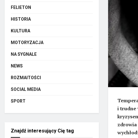
FELIETON
HISTORIA
KULTURA
MOTORYZACJA
NA SYGNALE
NEWS
ROZMAITOŚCI
SOCIAL MEDIA
Temperat
SPORT
i trudne
kryzysem
zdrowia 
Znajdź interesujący Cię tag
wychłod