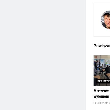
Powiąz
BEZ KATE
Mistrzowi
wyłonieni
30 kwietni