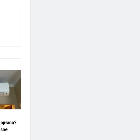
 opłaca?
esne
t