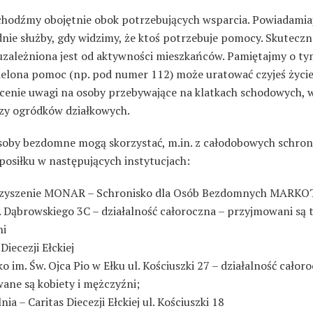
chodźmy obojętnie obok potrzebujących wsparcia. Powiadami
nie służby, gdy widzimy, że ktoś potrzebuje pomocy. Skuteczn
zależniona jest od aktywności mieszkańców. Pamiętajmy o ty
ielona pomoc (np. pod numer 112) może uratować czyjeś życi
ócenie uwagi na osoby przebywające na klatkach schodowych, w
zy ogródków działkowych.
soby bezdomne mogą skorzystać, m.in. z całodobowych schroni
posiłku w następujących instytucjach:
rzyszenie MONAR – Schronisko dla Osób Bezdomnych MARKO
. Dąbrowskiego 3C – działalność całoroczna – przyjmowani są 
ni
Diecezji Ełckiej
o im. Św. Ojca Pio w Ełku ul. Kościuszki 27 – działalność całor
ane są kobiety i mężczyźni;
ia – Caritas Diecezji Ełckiej ul. Kościuszki 18