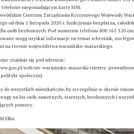
 telefonie nieposiadającym karty SIM.
ewódzkim Centrum Zarządzania Kryzysowego Wojewody War
ego od dnia 1 listopada 2020 r. funkcjonuje bezpłatna, całod
a dla osób bezdomnych. Pod numerem telefonu 800 165 320 os
sowane mogą uzyskać informacje na temat schronisk, noclegow
ni na terenie województwa warmińsko-mazurskiego.
ejsc znajduje się pod adresem:
www.gov.pl/web/uw-warminsko-mazurski/rejestry-prowadzon
polityki-spolecznej
y do wszystkich mieszkańców, by szczególnie w okresie zimo
uwagę na los osób samotnych, starszych, bezdomnych i wszyst
jących pomocy.
UM Ełku