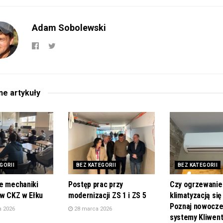
Adam Sobolewski
ane
artykuły
GORII
BEZ KATEGORII
BEZ KATEGORII
e mechaniki
Postęp prac przy
Czy ogrzewanie
 w CKZ w Ełku
modernizacji ZS 1 i ZS 5
klimatyzacją się
Poznaj nowocz
a 2026
28 marca 2026
systemy Kliwen