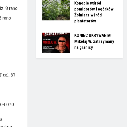
Konopie wśród
z. 8 rano
pomidorów i ogórków.
Żołnierz wśród
8 rano
plantatorów
KONIEC UKRYWANIA!
Mikołaj W. zatrzymany
na granicy
tel. 87
504 070
ga
 można