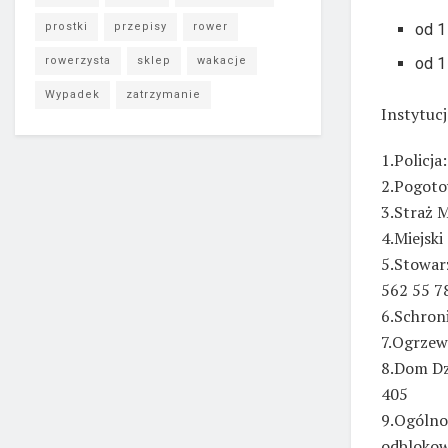
od 1
prostki
przepisy
rower
od 1
rowerzysta
sklep
wakacje
Wypadek
zatrzymanie
Instytuc
1.Policja:
2.Pogoto
3.Straż M
4.Miejski
5.Stowar
562 55 7
6.Schroni
7.Ogrzewa
8.Dom Dzi
405
9.Ogólno
odblokow