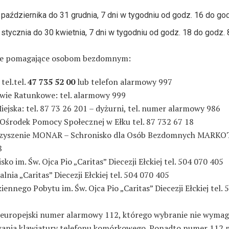
 października do 31 grudnia, 7 dni w tygodniu od godz. 16 do god
 stycznia do 30 kwietnia, 7 dni w tygodniu od godz. 18 do godz. 
je pomagające osobom bezdomnym:
 tel.tel.
47 735 52 00
lub telefon alarmowy 997
wie Ratunkowe: tel. alarmowy 999
iejska: tel. 87 73 26 201 – dyżurni, tel. numer alarmowy 986
 Ośrodek Pomocy Społecznej w Ełku tel. 87 732 67 18
zyszenie MONAR – Schronisko dla Osób Bezdomnych MARKOT 
8
sko im. Św. Ojca Pio „Caritas” Diecezji Ełckiej tel. 504 070 405
lnia „Caritas” Diecezji Ełckiej tel. 504 070 405
ennego Pobytu im. Św. Ojca Pio „Caritas” Diecezji Ełckiej tel. 
europejski numer alarmowy 112, którego wybranie nie wyma
ania klawiatury telefonu komórkowego. Ponadto numer 112