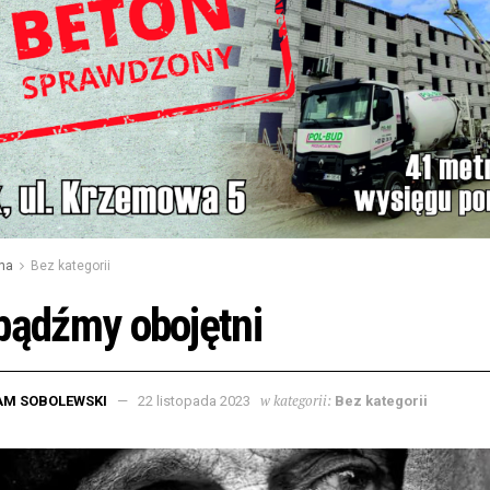
na
Bez kategorii
bądźmy obojętni
w kategorii:
AM SOBOLEWSKI
22 listopada 2023
Bez kategorii