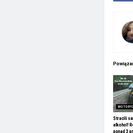
Powiąz
MOTORY
Stracili 
alkohol! R
ponad 3 p