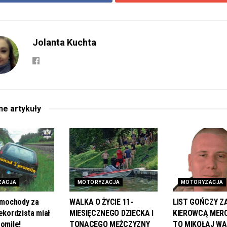
Jolanta Kuchta
ane
artykuły
ZACJA
MOTORYZACJA
MOTORYZACJA
samochody za
WALKA O ŻYCIE 11-
LIST GOŃCZY Z
ekordzista miał
MIESIĘCZNEGO DZIECKA I
KIEROWCĄ MER
romile!
TONĄCEGO MĘŻCZYZNY
TO MIKOŁAJ WA