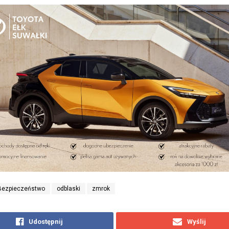
Bezpieczeństwo
odblaski
zmrok
Udostępnij
Wyślij