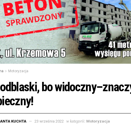
na
Motoryzacja
odblaski, bo widoczny–znacz
ieczny!
w kategorii:
LANTA KUCHTA
23 września 2022
Motoryzacja