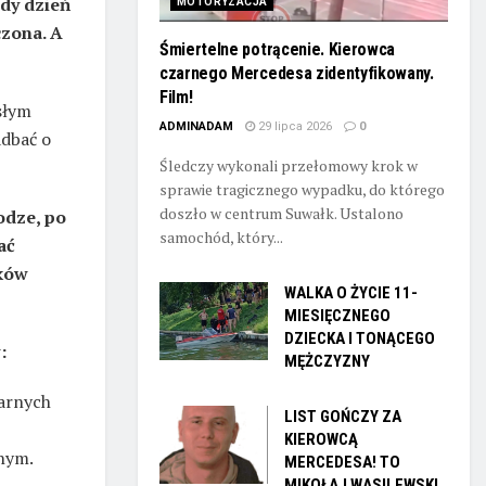
edy dzień
MOTORYZACJA
czona. A
Śmiertelne potrącenie. Kierowca
czarnego Mercedesa zidentyfikowany.
Film!
słym
ADMINADAM
29 lipca 2026
0
adbać o
Śledczy wykonali przełomowy krok w
sprawie tragicznego wypadku, do którego
doszło w centrum Suwałk. Ustalono
odze, po
samochód, który...
ać
ików
WALKA O ŻYCIE 11-
MIESIĘCZNEGO
DZIECKA I TONĄCEGO
:
MĘŻCZYZNY
zarnych
LIST GOŃCZY ZA
,
KIEROWCĄ
nym.
MERCEDESA! TO
MIKOŁAJ WASILEWSKI