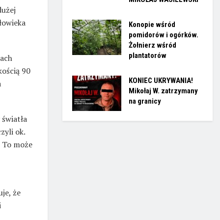
dużej
złowieka
Konopie wśród
pomidorów i ogórków.
Żołnierz wśród
plantatorów
łach
kością 90
KONIEC UKRYWANIA!
a
Mikołaj W. zatrzymany
na granicy
 światła
yli ok.
! To może
je, że
i