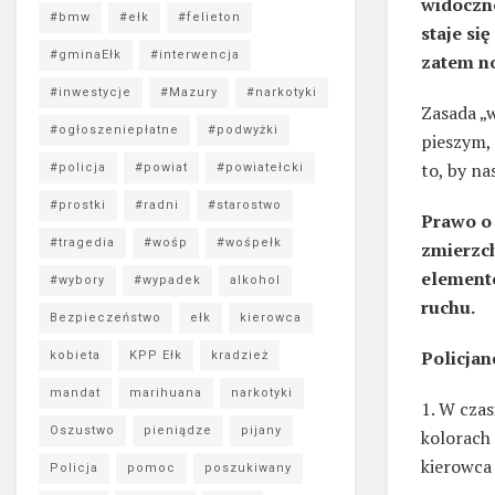
widoczno
#bmw
#ełk
#felieton
staje si
#gminaEłk
#interwencja
zatem no
#inwestycje
#Mazury
#narkotyki
Zasada „
#ogłoszeniepłatne
#podwyżki
pieszym,
to, by na
#policja
#powiat
#powiatełcki
#prostki
#radni
#starostwo
Prawo o 
#tragedia
#wośp
#wośpełk
zmierzc
element
#wybory
#wypadek
alkohol
ruchu.
Bezpieczeństwo
ełk
kierowca
Policjan
kobieta
KPP Ełk
kradzież
mandat
marihuana
narkotyki
1. W czas
Oszustwo
pieniądze
pijany
kolorach
kierowca
Policja
pomoc
poszukiwany