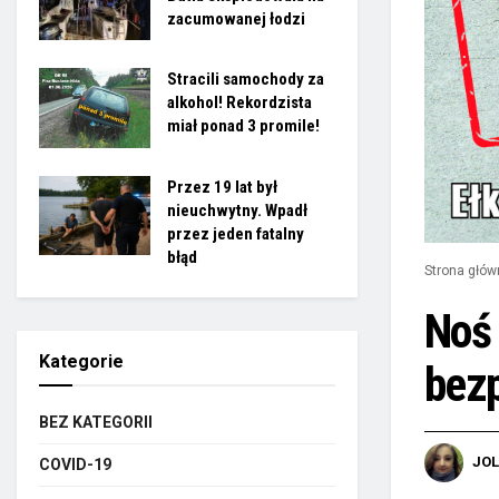
zacumowanej łodzi
Stracili samochody za
alkohol! Rekordzista
miał ponad 3 promile!
Przez 19 lat był
nieuchwytny. Wpadł
przez jeden fatalny
błąd
Strona głów
Noś 
Kategorie
bezp
BEZ KATEGORII
JO
COVID-19