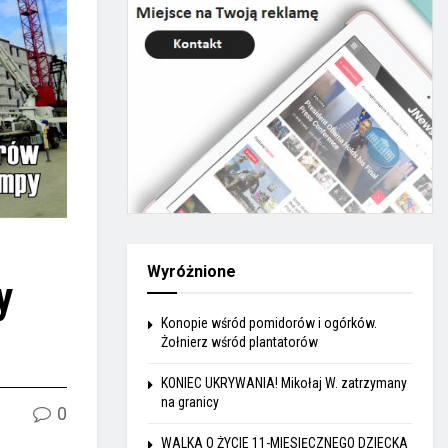
Wyróżnione
y
Konopie wśród pomidorów i ogórków.
Żołnierz wśród plantatorów
KONIEC UKRYWANIA! Mikołaj W. zatrzymany
na granicy
0
WALKA O ŻYCIE 11-MIESIĘCZNEGO DZIECKA