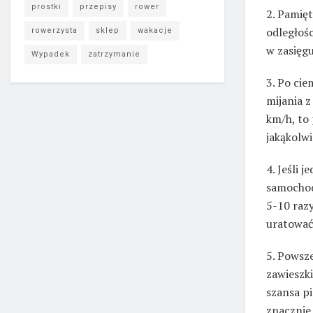
prostki
przepisy
rower
2. Pamięt
odległośc
rowerzysta
sklep
wakacje
w zasięg
Wypadek
zatrzymanie
3. Po ci
mijania z
km/h, to
jakąkolwi
4. Jeśli 
samochodu
5-10 raz
uratować
5. Powsz
zawieszki
szansa p
znacznie 