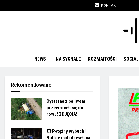
KONTAKT
NEWS
NA SYGNALE
ROZMAITOŚCI
SOCIAL
Rekomendowane
Cysterna z paliwem
przewróciła się do
rowu! ZDJĘCIA!
💥 Potężny wybuch!
Butla eksplodowała na