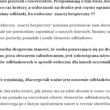
ści pieszych i rowerzystów. Przypominają o tym teraz, ki
ę co raz krótszy, a widoczność na drodze jest często ograni
śmy odblaski, bo widoczny- znaczy bezpieczny !!!
widoczny- znaczy bezpieczny” powinna przyświecać nam doro
 ale nie powinniśmy zapominać o naszych dzieciach. Musimy z
sze pociechy posiadały i nosiły elementy odblaskowe.
ruchu drogowym stanowi, że osoba poruszająca się po dr
hu, poza obszarem zabudowanym, jest zobowiązana używ
ów odblaskowych w sposób widoczny dla innych uczestn
ci wyjaśniają, dlaczego tak ważne jest noszenie odblasków
ie złej widoczności, gdy pieszy ma na sobie ubranie w szaro-c
 i nie posiada na wierzchniej odzieży elementów odblaskowych
 dostrzega go z dużym opóźnieniem nawet w terenie oświetlo