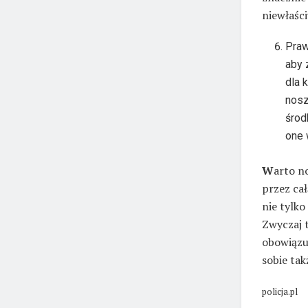
niewłaści
Praw
aby 
dla 
nosz
środ
one 
W
arto no
przez cał
nie tylk
Zwyczaj t
obowiązu
sobie tak
policja.pl