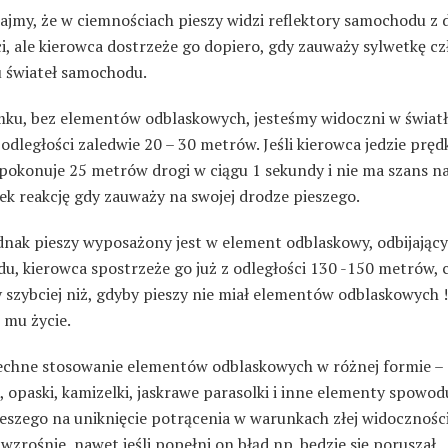
ajmy, że w ciemnościach pieszy widzi reflektory samochodu z 
i, ale kierowca dostrzeże go dopiero, gdy zauważy sylwetkę c
u świateł samochodu.
emku, bez elementów odblaskowych, jesteśmy widoczni w świat
 odległości zaledwie 20 – 30 metrów. Jeśli kierowca jedzie pręd
 pokonuje 25 metrów drogi w ciągu 1 sekundy i nie ma szans n
ek reakcję gdy zauważy na swojej drodze pieszego.
jednak pieszy wyposażony jest w element odblaskowy, odbijający
, kierowca spostrzeże go już z odległości 130 -150 metrów, cz
y szybciej niż, gdyby pieszy nie miał elementów odblaskowych 
 mu życie.
echne stosowanie elementów odblaskowych w różnej formie –
, opaski, kamizelki, jaskrawe parasolki i inne elementy spowodu
ieszego na uniknięcie potrącenia w warunkach złej widocznośc
wzrośnie, nawet jeśli popełni on błąd np. będzie się poruszał