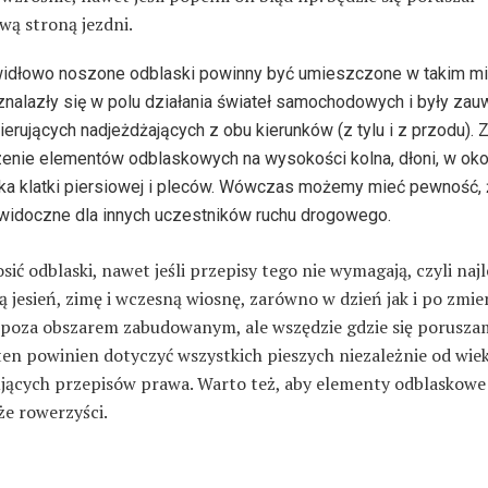
wą stroną jezdni.
idłowo noszone odblaski powinny być umieszczone w takim mi
znalazły się w polu działania świateł samochodowych i były zau
kierujących nadjeżdżających z obu kierunków (z tylu i z przodu). 
enie elementów odblaskowych na wysokości kolna, dłoni, w oko
ka klatki piersiowej i pleców. Wówczas możemy mieć pewność, 
widoczne dla innych uczestników ruchu drogowego.
sić odblaski, nawet jeśli przepisy tego nie wymagają, czyli najl
ą jesień, zimę i wczesną wiosnę, zarówno w dzień jak i po zmie
o poza obszarem zabudowanym, ale wszędzie gdzie się porusza
en powinien dotyczyć wszystkich pieszych niezależnie od wiek
jących przepisów prawa. Warto też, aby elementy odblaskowe 
że rowerzyści.