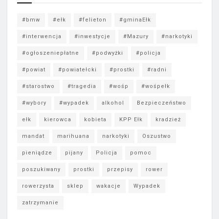
#bmw
#ełk
#felieton
#gminaEłk
#interwencja
#inwestycje
#Mazury
#narkotyki
#ogłoszeniepłatne
#podwyżki
#policja
#powiat
#powiatełcki
#prostki
#radni
#starostwo
#tragedia
#wośp
#wośpełk
#wybory
#wypadek
alkohol
Bezpieczeństwo
ełk
kierowca
kobieta
KPP Ełk
kradzież
mandat
marihuana
narkotyki
Oszustwo
pieniądze
pijany
Policja
pomoc
poszukiwany
prostki
przepisy
rower
rowerzysta
sklep
wakacje
Wypadek
zatrzymanie