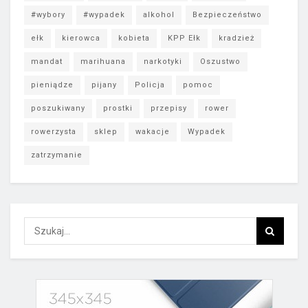
#wybory
#wypadek
alkohol
Bezpieczeństwo
ełk
kierowca
kobieta
KPP Ełk
kradzież
mandat
marihuana
narkotyki
Oszustwo
pieniądze
pijany
Policja
pomoc
poszukiwany
prostki
przepisy
rower
rowerzysta
sklep
wakacje
Wypadek
zatrzymanie