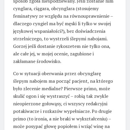
sposób zgoła niespodziewany. Jeśli zostanie nim
cynglara, ciągara, obcynglara (stosujemy
feminatywy ze względu na równouprawnienie –
dlaczego cyngiel ma być męski li tylko w swojej
językowej wspaniałości?), bez doświadczenia
strzelniczego, to wystrzeli ślepymi nabojami.
Gorzej jeśli dostanie rykoszetem nie tylko ona,
ale całe jej, w mojej ocenie, zagubione i
zakłamane środowisko.
Co w sytuacji oberwania przez obcynglarę
ślepym nabojem ma począć pacjent, na którego
było zlecenie medialne? Pierwsze primo, może
skulić ogon i się wystraszyć – robią tak zwykle
nieopierzone gołowąsy, ci wszyscy redakcyjni
potakiwacze i rozkazów wypełniacze. Po drugie
primo (to ironia, a nie braki w wykształceniu) –
może posypać głowę popiołem i wziąć winę na