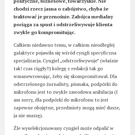
polityczne, biznesowe, towarzyskie. Nie
chodzi rzecz jasna o zabójstwo, chyba że
traktować je przenośnie. Zabójca medialny
pociąga za spust i odstrzeliwywuje klienta
zwykle go kompromitując.
Całkiem niedawno temu, w całkiem nieodległej
galaktyce pojawiła się wśród cyngli specyficzna
specjalizacja. Cyngiel „odstrzeliwywuje” (właśnie
tak! czas ciągły!!) kolegę z redakcji tak go
wmanewrowując, żeby się skompromitował. Dla
odstrzelonego żurnalisty, pismaka, podpórki do
mikrofonu jest to zwykle zawodowa anihilacja (I
am sorry, dla podpórki do mikrofonu to jest
zapewne obojętne, przedmioty mogą mieć dusze,
ja nie muszę).
Źle wyselekcjonowany cyngiel może odpalić w