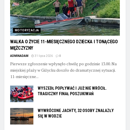
MOTORYZACJA
WALKA O ŻYCIE 11-MIESIĘCZNEGO DZIECKA I TONĄCEGO
MĘŻCZYZNY
ADMINADAM
31 lipca 2026
0
Pierwsze zgłoszenie wpłynęło chwilę po godzinie 13.00. Na
miejskiej plaży w Giżycku doszło do dramatycznej sytuacji.
11-miesięczne...
WYSZEDŁ POPŁYWAĆ I JUŻ NIE WRÓCIŁ.
TRAGICZNY FINAŁ POSZUKIWAŃ
WYWRÓCONE JACHTY, 32 OSOBY ZNALAZŁY
SIĘ W WODZIE