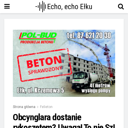
Strona główna
Felieton
Obcynglara dostanie
rykoszetem? Uwaga! To nie SzI