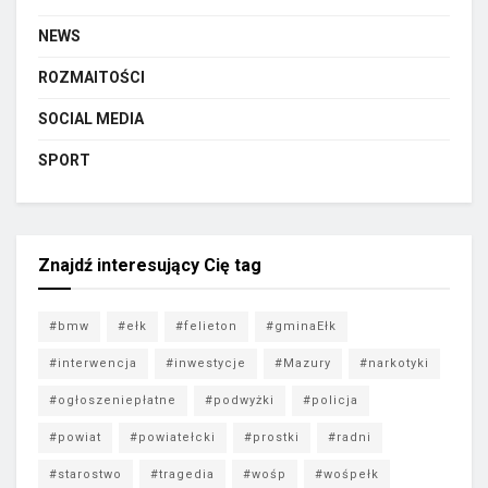
NEWS
ROZMAITOŚCI
SOCIAL MEDIA
SPORT
Znajdź interesujący Cię tag
#bmw
#ełk
#felieton
#gminaEłk
#interwencja
#inwestycje
#Mazury
#narkotyki
#ogłoszeniepłatne
#podwyżki
#policja
#powiat
#powiatełcki
#prostki
#radni
#starostwo
#tragedia
#wośp
#wośpełk