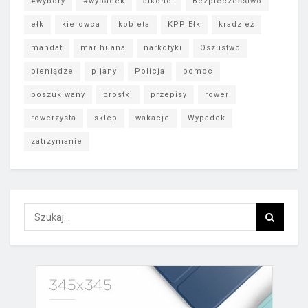
#wybory
#wypadek
alkohol
Bezpieczeństwo
ełk
kierowca
kobieta
KPP Ełk
kradzież
mandat
marihuana
narkotyki
Oszustwo
pieniądze
pijany
Policja
pomoc
poszukiwany
prostki
przepisy
rower
rowerzysta
sklep
wakacje
Wypadek
zatrzymanie