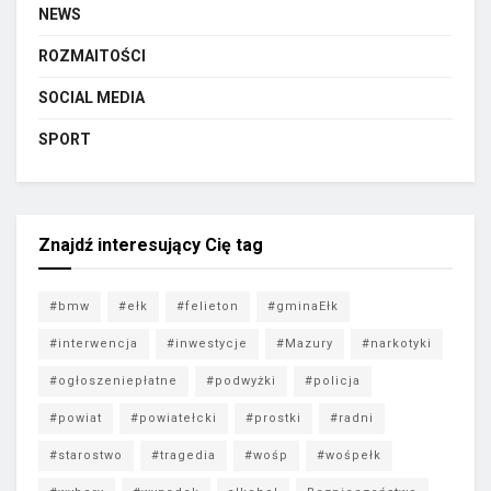
NEWS
ROZMAITOŚCI
SOCIAL MEDIA
SPORT
Znajdź interesujący Cię tag
#bmw
#ełk
#felieton
#gminaEłk
#interwencja
#inwestycje
#Mazury
#narkotyki
#ogłoszeniepłatne
#podwyżki
#policja
#powiat
#powiatełcki
#prostki
#radni
#starostwo
#tragedia
#wośp
#wośpełk