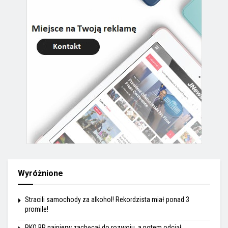
Wyróżnione
Stracili samochody za alkohol! Rekordzista miał ponad 3
promile!
PKO BP najpierw zachęcał do rozwoju, a potem odciął