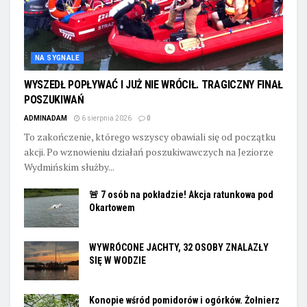
NA SYGNALE
WYSZEDŁ POPŁYWAĆ I JUŻ NIE WRÓCIŁ. TRAGICZNY FINAŁ
POSZUKIWAŃ
ADMINADAM
6 sierpnia 2026
0
To zakończenie, którego wszyscy obawiali się od początku
akcji. Po wznowieniu działań poszukiwawczych na Jeziorze
Wydmińskim służby...
🚨 7 osób na pokładzie! Akcja ratunkowa pod
Okartowem
WYWRÓCONE JACHTY, 32 OSOBY ZNALAZŁY
SIĘ W WODZIE
Konopie wśród pomidorów i ogórków. Żołnierz