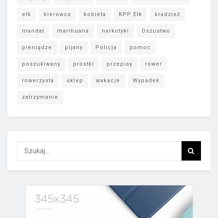
ełk
kierowca
kobieta
KPP Ełk
kradzież
mandat
marihuana
narkotyki
Oszustwo
pieniądze
pijany
Policja
pomoc
poszukiwany
prostki
przepisy
rower
rowerzysta
sklep
wakacje
Wypadek
zatrzymanie