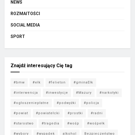
NEWS
ROZMAITOŚCI
SOCIAL MEDIA
SPORT
Znajdź interesujący Cię tag
#bmw
#ełk
#felieton
#gminaEłk
#interwencja
#inwestycje
#Mazury
#narkotyki
#ogłoszeniepłatne
#podwyżki
#policja
#powiat
#powiatełcki
#prostki
#radni
#starostwo
#tragedia
#wośp
#wośpełk
#wybory
#wypadek
alkohol
Bezpieczeństwo