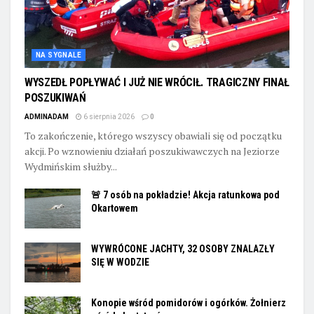
NA SYGNALE
WYSZEDŁ POPŁYWAĆ I JUŻ NIE WRÓCIŁ. TRAGICZNY FINAŁ
POSZUKIWAŃ
ADMINADAM
6 sierpnia 2026
0
To zakończenie, którego wszyscy obawiali się od początku
akcji. Po wznowieniu działań poszukiwawczych na Jeziorze
Wydmińskim służby...
🚨 7 osób na pokładzie! Akcja ratunkowa pod
Okartowem
WYWRÓCONE JACHTY, 32 OSOBY ZNALAZŁY
SIĘ W WODZIE
Konopie wśród pomidorów i ogórków. Żołnierz