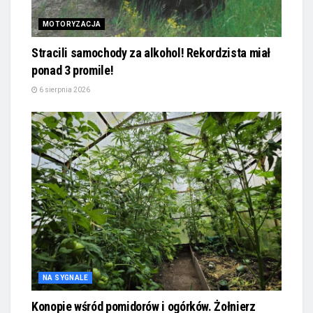
MOTORYZACJA
Stracili samochody za alkohol! Rekordzista miał
ponad 3 promile!
6 sierpnia 2026
NA SYGNALE
Konopie wśród pomidorów i ogórków. Żołnierz