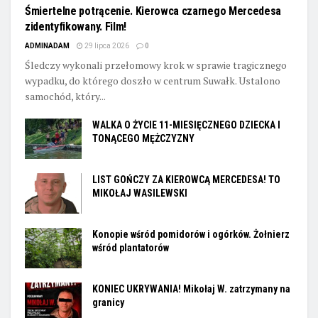
Śmiertelne potrącenie. Kierowca czarnego Mercedesa
zidentyfikowany. Film!
ADMINADAM
29 lipca 2026
0
Śledczy wykonali przełomowy krok w sprawie tragicznego
wypadku, do którego doszło w centrum Suwałk. Ustalono
samochód, który...
WALKA O ŻYCIE 11-MIESIĘCZNEGO DZIECKA I
TONĄCEGO MĘŻCZYZNY
LIST GOŃCZY ZA KIEROWCĄ MERCEDESA! TO
MIKOŁAJ WASILEWSKI
Konopie wśród pomidorów i ogórków. Żołnierz
wśród plantatorów
KONIEC UKRYWANIA! Mikołaj W. zatrzymany na
granicy