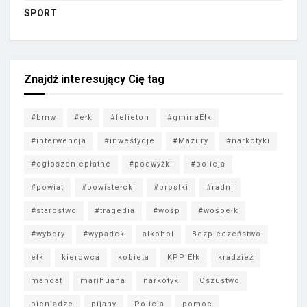
SPORT
Znajdź interesujący Cię tag
#bmw
#ełk
#felieton
#gminaEłk
#interwencja
#inwestycje
#Mazury
#narkotyki
#ogłoszeniepłatne
#podwyżki
#policja
#powiat
#powiatełcki
#prostki
#radni
#starostwo
#tragedia
#wośp
#wośpełk
#wybory
#wypadek
alkohol
Bezpieczeństwo
ełk
kierowca
kobieta
KPP Ełk
kradzież
mandat
marihuana
narkotyki
Oszustwo
pieniądze
pijany
Policja
pomoc