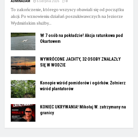
ADMINADAM
6 sierpnia 2026
0
To zakończenie, którego wszyscy obawiali się od początku
akcji. Po wznowieniu działań poszukiwawczych na Jeziorze
Wydmińskim służby...
🚨 7 osób na pokładzie! Akcja ratunkowa pod
Okartowem
WYWRÓCONE JACHTY, 32 OSOBY ZNALAZŁY
SIĘ W WODZIE
Konopie wśród pomidorów i ogórków. Żołnierz
wśród plantatorów
KONIEC UKRYWANIA! Mikołaj W. zatrzymany na
granicy