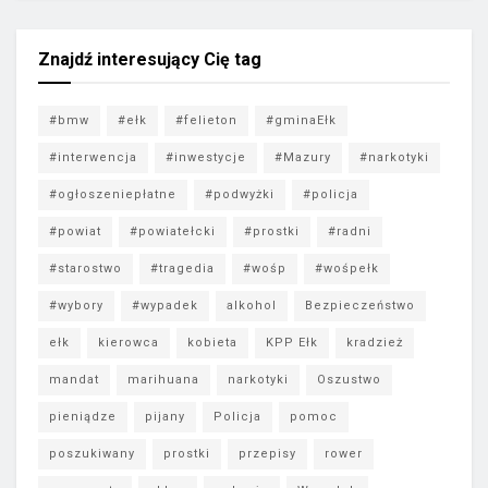
Znajdź interesujący Cię tag
#bmw
#ełk
#felieton
#gminaEłk
#interwencja
#inwestycje
#Mazury
#narkotyki
#ogłoszeniepłatne
#podwyżki
#policja
#powiat
#powiatełcki
#prostki
#radni
#starostwo
#tragedia
#wośp
#wośpełk
#wybory
#wypadek
alkohol
Bezpieczeństwo
ełk
kierowca
kobieta
KPP Ełk
kradzież
mandat
marihuana
narkotyki
Oszustwo
pieniądze
pijany
Policja
pomoc
poszukiwany
prostki
przepisy
rower