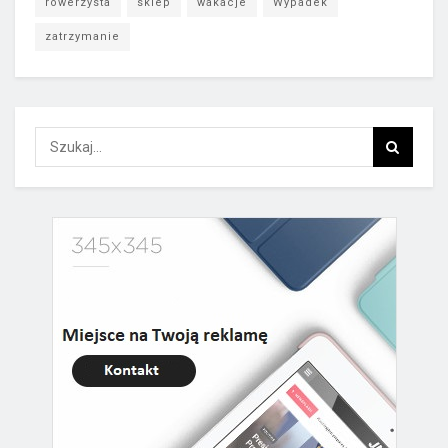
rowerzysta
sklep
wakacje
Wypadek
zatrzymanie