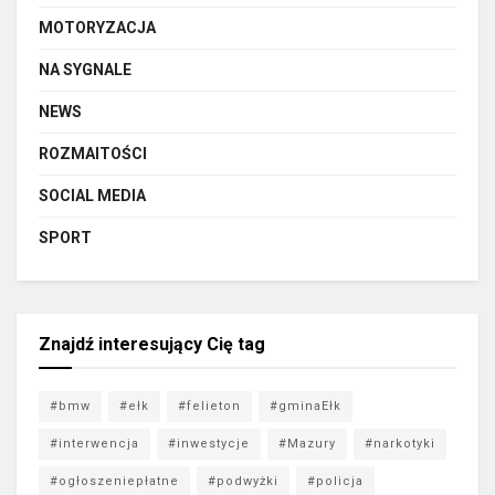
MOTORYZACJA
NA SYGNALE
NEWS
ROZMAITOŚCI
SOCIAL MEDIA
SPORT
Znajdź interesujący Cię tag
#bmw
#ełk
#felieton
#gminaEłk
#interwencja
#inwestycje
#Mazury
#narkotyki
#ogłoszeniepłatne
#podwyżki
#policja