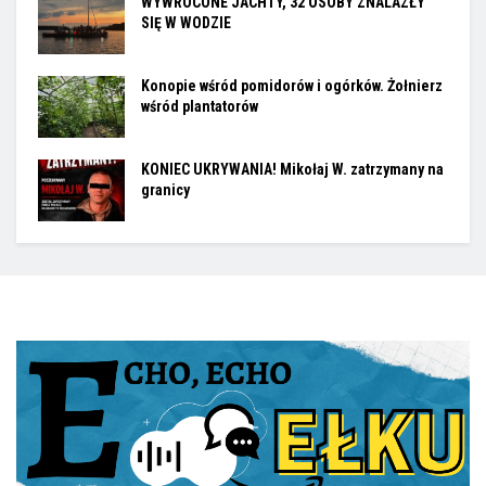
WYWRÓCONE JACHTY, 32 OSOBY ZNALAZŁY
SIĘ W WODZIE
Konopie wśród pomidorów i ogórków. Żołnierz
wśród plantatorów
KONIEC UKRYWANIA! Mikołaj W. zatrzymany na
granicy