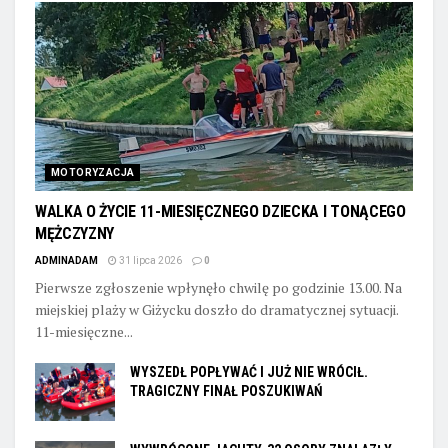
MOTORYZACJA
WALKA O ŻYCIE 11-MIESIĘCZNEGO DZIECKA I TONĄCEGO
MĘŻCZYZNY
ADMINADAM
31 lipca 2026
0
Pierwsze zgłoszenie wpłynęło chwilę po godzinie 13.00. Na
miejskiej plaży w Giżycku doszło do dramatycznej sytuacji.
11-miesięczne...
WYSZEDŁ POPŁYWAĆ I JUŻ NIE WRÓCIŁ.
TRAGICZNY FINAŁ POSZUKIWAŃ