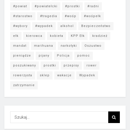
#powiat
#powiatełcki
#prostki
#radni
#starostwo
#tragedia
#wośp
#wośpełk
#wybory
#wypadek
alkohol
Bezpieczeństwo
ełk
kierowca
kobieta
KPP Ełk
kradzież
mandat
marihuana
narkotyki
Oszustwo
pieniądze
pijany
Policja
pomoc
poszukiwany
prostki
przepisy
rower
rowerzysta
sklep
wakacje
Wypadek
zatrzymanie