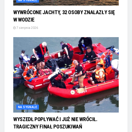
NA SYGNALE
WYWRÓCONE JACHTY, 32 OSOBY ZNALAZŁY SIĘ
W WODZIE
7 sierpnia 2026
NA SYGNALE
WYSZEDŁ POPŁYWAĆ I JUŻ NIE WRÓCIŁ.
TRAGICZNY FINAŁ POSZUKIWAŃ