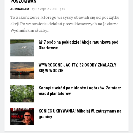
POSZUKIWAŃ
ADMINADAM
6 sierpnia 2026
0
To zakończenie, którego wszyscy obawiali się od początku
akcji. Po wznowieniu działań poszukiwawczych na Jeziorze
Wydmińskim służby...
🚨 7 osób na pokładzie! Akcja ratunkowa pod
Okartowem
WYWRÓCONE JACHTY, 32 OSOBY ZNALAZŁY
SIĘ W WODZIE
Konopie wśród pomidorów i ogórków. Żołnierz
wśród plantatorów
KONIEC UKRYWANIA! Mikołaj W. zatrzymany na
granicy