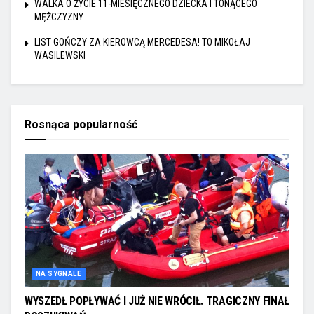
WALKA O ŻYCIE 11-MIESIĘCZNEGO DZIECKA I TONĄCEGO
MĘŻCZYZNY
LIST GOŃCZY ZA KIEROWCĄ MERCEDESA! TO MIKOŁAJ
WASILEWSKI
Rosnąca popularność
NA SYGNALE
WYSZEDŁ POPŁYWAĆ I JUŻ NIE WRÓCIŁ. TRAGICZNY FINAŁ