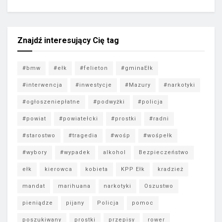
Znajdź interesujący Cię tag
#bmw
#ełk
#felieton
#gminaEłk
#interwencja
#inwestycje
#Mazury
#narkotyki
#ogłoszeniepłatne
#podwyżki
#policja
#powiat
#powiatełcki
#prostki
#radni
#starostwo
#tragedia
#wośp
#wośpełk
#wybory
#wypadek
alkohol
Bezpieczeństwo
ełk
kierowca
kobieta
KPP Ełk
kradzież
mandat
marihuana
narkotyki
Oszustwo
pieniądze
pijany
Policja
pomoc
poszukiwany
prostki
przepisy
rower