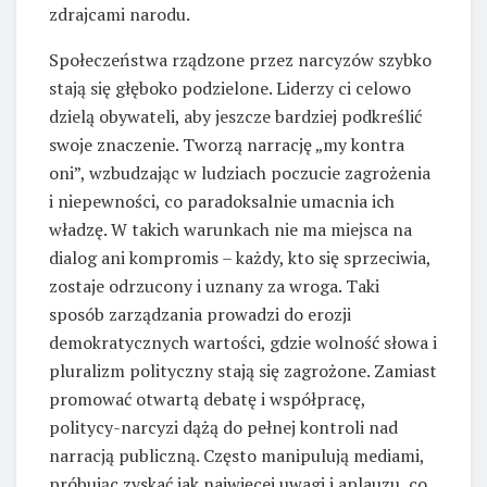
zdrajcami narodu.
Społeczeństwa rządzone przez narcyzów szybko
stają się głęboko podzielone. Liderzy ci celowo
dzielą obywateli, aby jeszcze bardziej podkreślić
swoje znaczenie. Tworzą narrację „my kontra
oni”, wzbudzając w ludziach poczucie zagrożenia
i niepewności, co paradoksalnie umacnia ich
władzę. W takich warunkach nie ma miejsca na
dialog ani kompromis – każdy, kto się sprzeciwia,
zostaje odrzucony i uznany za wroga. Taki
sposób zarządzania prowadzi do erozji
demokratycznych wartości, gdzie wolność słowa i
pluralizm polityczny stają się zagrożone. Zamiast
promować otwartą debatę i współpracę,
politycy-narcyzi dążą do pełnej kontroli nad
narracją publiczną. Często manipulują mediami,
próbując zyskać jak najwięcej uwagi i aplauzu, co