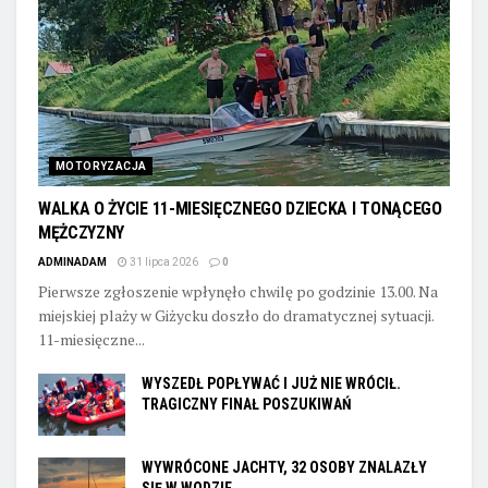
MOTORYZACJA
WALKA O ŻYCIE 11-MIESIĘCZNEGO DZIECKA I TONĄCEGO
MĘŻCZYZNY
ADMINADAM
31 lipca 2026
0
Pierwsze zgłoszenie wpłynęło chwilę po godzinie 13.00. Na
miejskiej plaży w Giżycku doszło do dramatycznej sytuacji.
11-miesięczne...
WYSZEDŁ POPŁYWAĆ I JUŻ NIE WRÓCIŁ.
TRAGICZNY FINAŁ POSZUKIWAŃ
WYWRÓCONE JACHTY, 32 OSOBY ZNALAZŁY