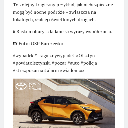
To kolejny tragiczny przykład, jak niebezpieczne
mogą być nocne podróże – zwłaszcza na
lokalnych, słabiej oświetlonych drogach.
🕯️ Bliskim ofiary składane są wyrazy współczucia.
📸 Foto: OSP Barczewko
#wypadek #tragicznywypadek #Olsztyn
#powiatolsztynski #pozar #auto #policja
#strazpozarna #alarm #wiadomosci