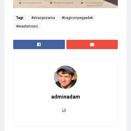
Tagi:
#strazpozarna
#tragicznywypadek
#wiadomosci
adminadam