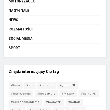
MOTORYZACJA
NA SYGNALE
NEWS
ROZMAITOŚCI
SOCIAL MEDIA
SPORT
Znajdź interesujący Cię tag
#bmw
#ełk
#felieton
#gminaEłk
#interwencja
#inwestycje
#Mazury
#narkotyki
#ogłoszeniepłatne
#podwyżki
#policja