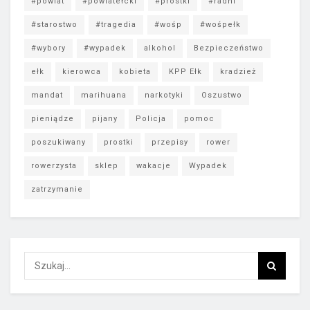
#powiat
#powiatełcki
#prostki
#radni
#starostwo
#tragedia
#wośp
#wośpełk
#wybory
#wypadek
alkohol
Bezpieczeństwo
ełk
kierowca
kobieta
KPP Ełk
kradzież
mandat
marihuana
narkotyki
Oszustwo
pieniądze
pijany
Policja
pomoc
poszukiwany
prostki
przepisy
rower
rowerzysta
sklep
wakacje
Wypadek
zatrzymanie