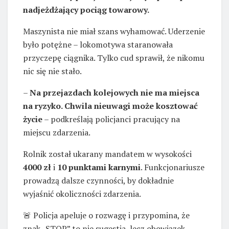
nadjeżdżający pociąg towarowy.
Maszynista nie miał szans wyhamować. Uderzenie
było potężne – lokomotywa staranowała
przyczepę ciągnika. Tylko cud sprawił, że nikomu
nic się nie stało.
–
Na przejazdach kolejowych nie ma miejsca
na ryzyko. Chwila nieuwagi może kosztować
życie
– podkreślają policjanci pracujący na
miejscu zdarzenia.
Rolnik został ukarany mandatem w wysokości
4000 zł
i
10 punktami karnymi
. Funkcjonariusze
prowadzą dalsze czynności, by dokładnie
wyjaśnić okoliczności zdarzenia.
🚨 Policja apeluje o rozwagę i przypomina, że
znak „STOP” to nie sugestia, lecz obowiązek,