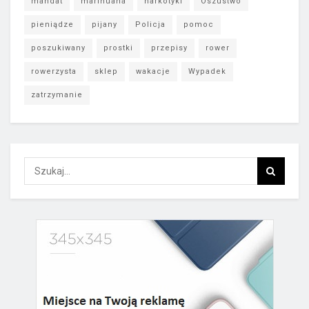
mandat
marihuana
narkotyki
Oszustwo
pieniądze
pijany
Policja
pomoc
poszukiwany
prostki
przepisy
rower
rowerzysta
sklep
wakacje
Wypadek
zatrzymanie