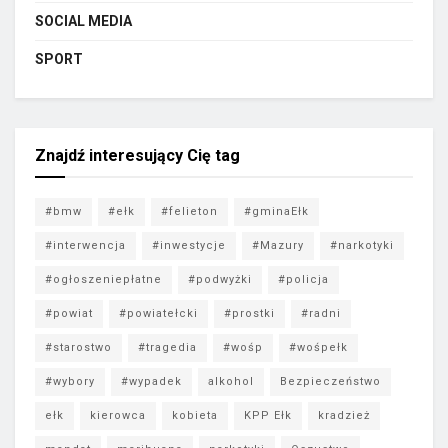
SOCIAL MEDIA
SPORT
Znajdź interesujący Cię tag
#bmw
#ełk
#felieton
#gminaEłk
#interwencja
#inwestycje
#Mazury
#narkotyki
#ogłoszeniepłatne
#podwyżki
#policja
#powiat
#powiatełcki
#prostki
#radni
#starostwo
#tragedia
#wośp
#wośpełk
#wybory
#wypadek
alkohol
Bezpieczeństwo
ełk
kierowca
kobieta
KPP Ełk
kradzież