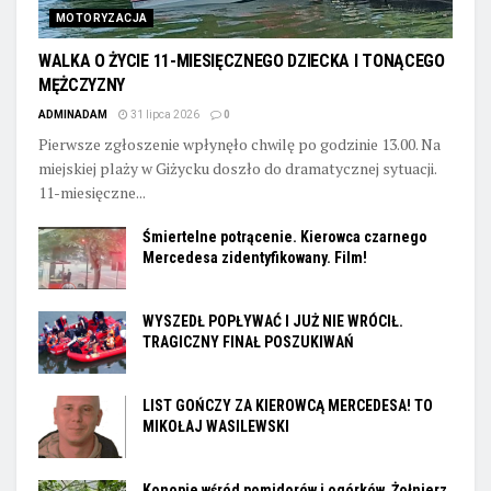
MOTORYZACJA
WALKA O ŻYCIE 11-MIESIĘCZNEGO DZIECKA I TONĄCEGO
MĘŻCZYZNY
ADMINADAM
31 lipca 2026
0
Pierwsze zgłoszenie wpłynęło chwilę po godzinie 13.00. Na
miejskiej plaży w Giżycku doszło do dramatycznej sytuacji.
11-miesięczne...
Śmiertelne potrącenie. Kierowca czarnego
Mercedesa zidentyfikowany. Film!
WYSZEDŁ POPŁYWAĆ I JUŻ NIE WRÓCIŁ.
TRAGICZNY FINAŁ POSZUKIWAŃ
LIST GOŃCZY ZA KIEROWCĄ MERCEDESA! TO
MIKOŁAJ WASILEWSKI
Konopie wśród pomidorów i ogórków. Żołnierz