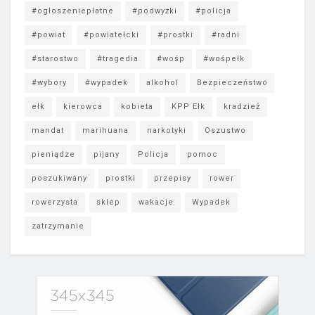
#ogłoszeniepłatne
#podwyżki
#policja
#powiat
#powiatełcki
#prostki
#radni
#starostwo
#tragedia
#wośp
#wośpełk
#wybory
#wypadek
alkohol
Bezpieczeństwo
ełk
kierowca
kobieta
KPP Ełk
kradzież
mandat
marihuana
narkotyki
Oszustwo
pieniądze
pijany
Policja
pomoc
poszukiwany
prostki
przepisy
rower
rowerzysta
sklep
wakacje
Wypadek
zatrzymanie