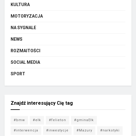
KULTURA
MOTORYZACJA
NA SYGNALE
NEWS
ROZMAITOŚCI
SOCIAL MEDIA
SPORT
Znajdź interesujący Cię tag
#bmw
#ełk
#felieton
#gminaEłk
#interwencja
#inwestycje
#Mazury
#narkotyki