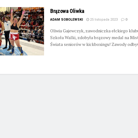
Brązowa Oliwka
ADAM SOBOLEWSKI
25 listopada 2023
0
Oliwia Gajewczyk, zawodniczka ełckiego klub
Szkoła Walki, zdobyła brązowy medal na Mi
Świata seniorów w kickboxingu! Zawody odbywał