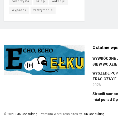
rowerzysta
sklep
wakacje
Wypadek
zatrzymanie
Ostatnie wpi
WYWRÓCONE J
SIĘ W WODZIE
WYSZEDŁ POPŁ
TRAGICZNY F
2026
Stracili samoc
miał ponad 3 p
© 2021
PJK Consulting
- Premium WordPress sites by
PJK Consulting
.