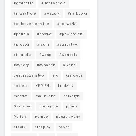
#gminaEłk
#interwencja
#inwestycje
#Mazury
#narkotyki
#ogłoszeniepłatne
#podwyżki
#policja
#powiat
#powiatełcki
#prostki
#radni
#starostwo
#tragedia
#wośp
#wośpełk
#wybory
#wypadek
alkohol
Bezpieczeństwo
ełk
kierowca
kobieta
KPP Ełk
kradzież
mandat
marihuana
narkotyki
Oszustwo
pieniądze
pijany
Policja
pomoc
poszukiwany
prostki
przepisy
rower