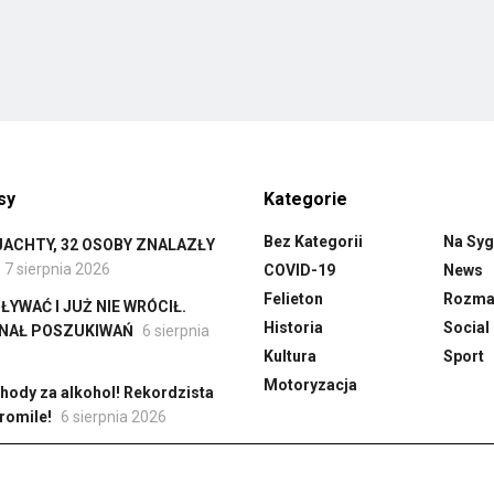
sy
Kategorie
Bez Kategorii
Na Syg
ACHTY, 32 OSOBY ZNALAZŁY
7 sierpnia 2026
COVID-19
News
Felieton
Rozmai
YWAĆ I JUŻ NIE WRÓCIŁ.
Historia
Social
INAŁ POSZUKIWAŃ
6 sierpnia
Kultura
Sport
Motoryzacja
hody za alkohol! Rekordzista
romile!
6 sierpnia 2026