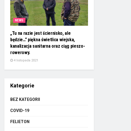
NEWS
„Tu na razie jest ściernisko, ale
będzie…” piękna świetlica wiejska,
kanalizacja sanitarna oraz ciąg pieszo-
rowerowy.
4 listopada 2021
Kategorie
BEZ KATEGORII
COVID-19
FELIETON