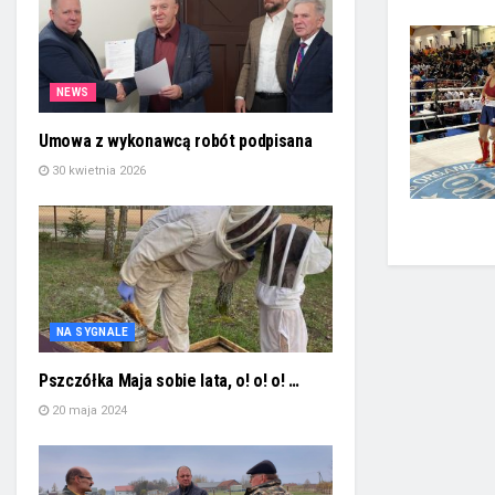
NEWS
Umowa z wykonawcą robót podpisana
30 kwietnia 2026
NA SYGNALE
Pszczółka Maja sobie lata, o! o! o! …
20 maja 2024