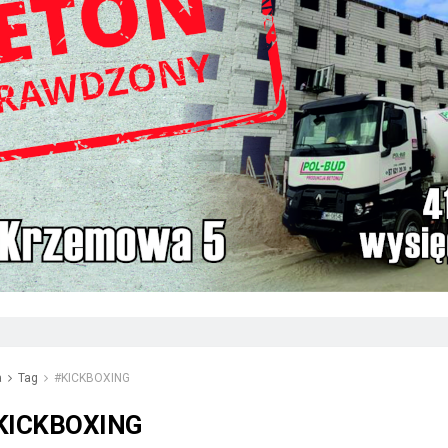
a
Tag
#KICKBOXING
KICKBOXING