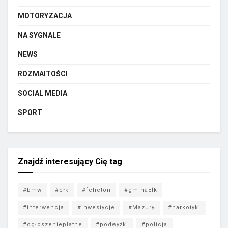
MOTORYZACJA
NA SYGNALE
NEWS
ROZMAITOŚCI
SOCIAL MEDIA
SPORT
Znajdź interesujący Cię tag
#bmw
#ełk
#felieton
#gminaEłk
#interwencja
#inwestycje
#Mazury
#narkotyki
#ogłoszeniepłatne
#podwyżki
#policja