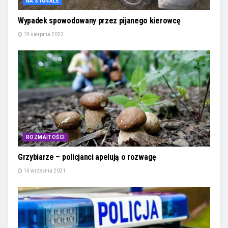
NA SYGNALE
Wypadek spowodowany przez pijanego kierowcę
19 sierpnia 2022
ROZMAITOŚCI
Grzybiarze – policjanci apelują o rozwagę
14 września 2021