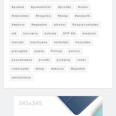
#powiat
#powiatełcki
#prostki
#radni
#starostwo
#tragedia
#wośp
#wośpełk
#wybory
#wypadek
alkohol
Bezpieczeństwo
ełk
kierowca
kobieta
KPP Ełk
kradzież
mandat
marihuana
narkotyki
Oszustwo
pieniądze
pijany
Policja
pomoc
poszukiwany
prostki
przepisy
rower
rowerzysta
sklep
wakacje
Wypadek
zatrzymanie