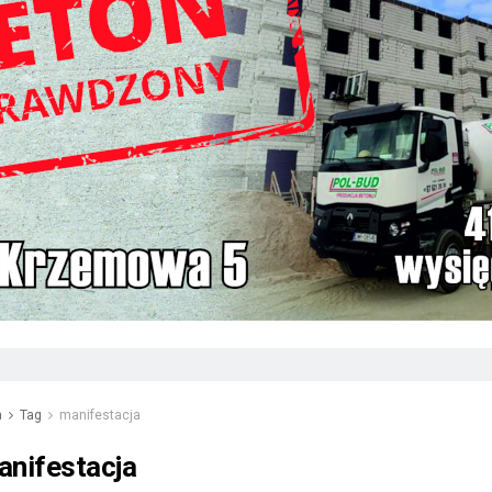
a
Tag
manifestacja
anifestacja