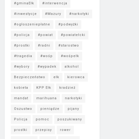
#gminaEłk
#interwencja
#inwestycje
#Mazury
#narkotyki
#ogłoszeniepłatne
#podwyżki
#policja
#powiat
#powiatełcki
#prostki
#radni
#starostwo
#tragedia
#wośp
#wośpełk
#wybory
#wypadek
alkohol
Bezpieczeństwo
ełk
kierowca
kobieta
KPP Ełk
kradzież
mandat
marihuana
narkotyki
Oszustwo
pieniądze
pijany
Policja
pomoc
poszukiwany
prostki
przepisy
rower