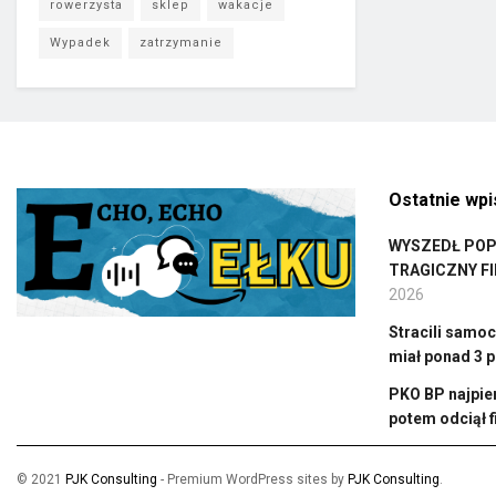
rowerzysta
sklep
wakacje
Wypadek
zatrzymanie
Ostatnie wpi
WYSZEDŁ POPŁ
TRAGICZNY F
2026
Stracili samoc
miał ponad 3 p
PKO BP najpie
potem odciął 
© 2021
PJK Consulting
- Premium WordPress sites by
PJK Consulting
.