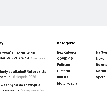
sy
Kategorie
Bez Kategorii
Na Syg
YWAĆ I JUŻ NIE WRÓCIŁ.
INAŁ POSZUKIWAŃ
6 sierpnia
COVID-19
News
Felieton
Rozmai
Historia
Social
hody za alkohol! Rekordzista
romile!
6 sierpnia 2026
Kultura
Sport
Motoryzacja
rw zachęcał do rozwoju, a
finansowanie
5 sierpnia 2026