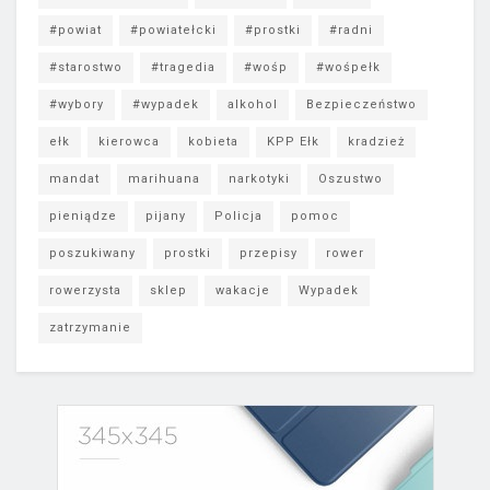
#powiat
#powiatełcki
#prostki
#radni
#starostwo
#tragedia
#wośp
#wośpełk
#wybory
#wypadek
alkohol
Bezpieczeństwo
ełk
kierowca
kobieta
KPP Ełk
kradzież
mandat
marihuana
narkotyki
Oszustwo
pieniądze
pijany
Policja
pomoc
poszukiwany
prostki
przepisy
rower
rowerzysta
sklep
wakacje
Wypadek
zatrzymanie