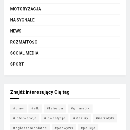
MOTORYZACJA
NA SYGNALE
NEWS
ROZMAITOŚCI
SOCIAL MEDIA
SPORT
Znajdź interesujący Cię tag
#bmw
#ełk
#felieton
#gminaEłk
#interwencja
#inwestycje
#Mazury
#narkotyki
#ogłoszeniepłatne
#podwyżki
#policja