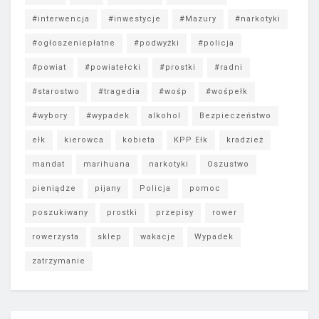
#interwencja
#inwestycje
#Mazury
#narkotyki
#ogłoszeniepłatne
#podwyżki
#policja
#powiat
#powiatełcki
#prostki
#radni
#starostwo
#tragedia
#wośp
#wośpełk
#wybory
#wypadek
alkohol
Bezpieczeństwo
ełk
kierowca
kobieta
KPP Ełk
kradzież
mandat
marihuana
narkotyki
Oszustwo
pieniądze
pijany
Policja
pomoc
poszukiwany
prostki
przepisy
rower
rowerzysta
sklep
wakacje
Wypadek
zatrzymanie