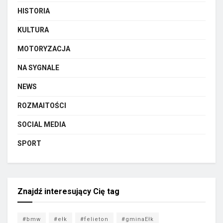
HISTORIA
KULTURA
MOTORYZACJA
NA SYGNALE
NEWS
ROZMAITOŚCI
SOCIAL MEDIA
SPORT
Znajdź interesujący Cię tag
#bmw
#ełk
#felieton
#gminaEłk