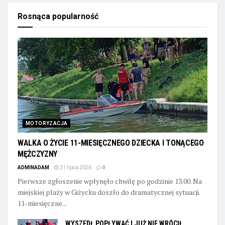
Rosnąca popularność
MOTORYZACJA
WALKA O ŻYCIE 11-MIESIĘCZNEGO DZIECKA I TONĄCEGO
MĘŻCZYZNY
ADMINADAM
31 lipca 2026
0
Pierwsze zgłoszenie wpłynęło chwilę po godzinie 13.00. Na
miejskiej plaży w Giżycku doszło do dramatycznej sytuacji.
11-miesięczne...
WYSZEDŁ POPŁYWAĆ I JUŻ NIE WRÓCIŁ.