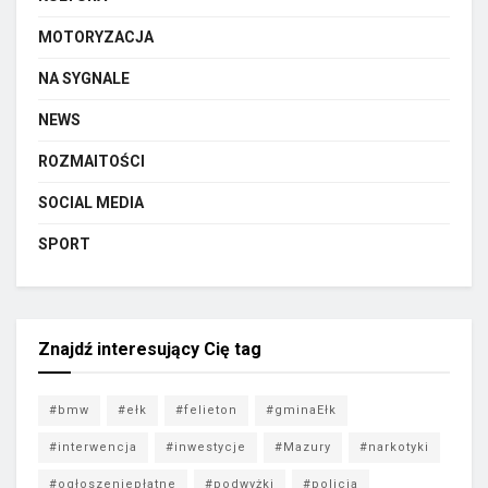
MOTORYZACJA
NA SYGNALE
NEWS
ROZMAITOŚCI
SOCIAL MEDIA
SPORT
Znajdź interesujący Cię tag
#bmw
#ełk
#felieton
#gminaEłk
#interwencja
#inwestycje
#Mazury
#narkotyki
#ogłoszeniepłatne
#podwyżki
#policja