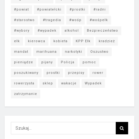
#powiat
#powiatełcki
#prostki
#radni
#starostwo
#tragedia
#wośp
#wośpełk
#wybory
#wypadek
alkohol
Bezpieczeństwo
ełk
kierowca
kobieta
KPP Ełk
kradzież
mandat
marihuana
narkotyki
Oszustwo
pieniądze
pijany
Policja
pomoc
poszukiwany
prostki
przepisy
rower
rowerzysta
sklep
wakacje
Wypadek
zatrzymanie