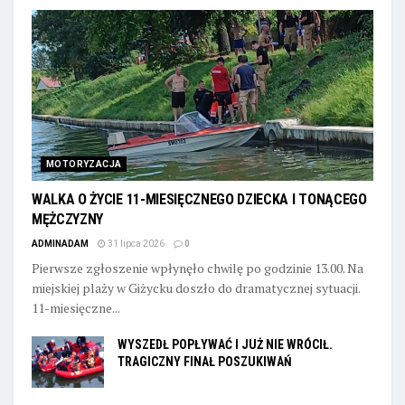
MOTORYZACJA
WALKA O ŻYCIE 11-MIESIĘCZNEGO DZIECKA I TONĄCEGO
MĘŻCZYZNY
ADMINADAM
31 lipca 2026
0
Pierwsze zgłoszenie wpłynęło chwilę po godzinie 13.00. Na
miejskiej plaży w Giżycku doszło do dramatycznej sytuacji.
11-miesięczne...
WYSZEDŁ POPŁYWAĆ I JUŻ NIE WRÓCIŁ.
TRAGICZNY FINAŁ POSZUKIWAŃ