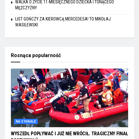
WALKA O ŻYCIE 11-MIESIĘCZNEGO DZIECKA I TONĄCEGO
MĘŻCZYZNY
LIST GOŃCZY ZA KIEROWCĄ MERCEDESA! TO MIKOŁAJ
WASILEWSKI
Rosnąca popularność
NA SYGNALE
WYSZEDŁ POPŁYWAĆ I JUŻ NIE WRÓCIŁ. TRAGICZNY FINAŁ