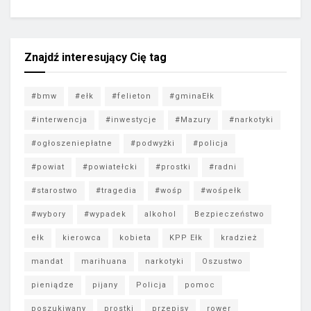
Znajdź interesujący Cię tag
#bmw
#ełk
#felieton
#gminaEłk
#interwencja
#inwestycje
#Mazury
#narkotyki
#ogłoszeniepłatne
#podwyżki
#policja
#powiat
#powiatełcki
#prostki
#radni
#starostwo
#tragedia
#wośp
#wośpełk
#wybory
#wypadek
alkohol
Bezpieczeństwo
ełk
kierowca
kobieta
KPP Ełk
kradzież
mandat
marihuana
narkotyki
Oszustwo
pieniądze
pijany
Policja
pomoc
poszukiwany
prostki
przepisy
rower