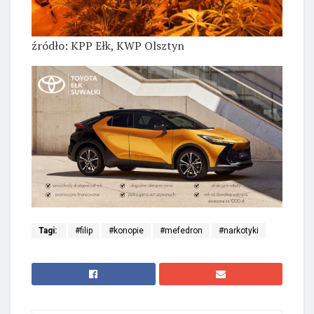
źródło: KPP Ełk, KWP Olsztyn
Tagi:
#filip
#konopie
#mefedron
#narkotyki