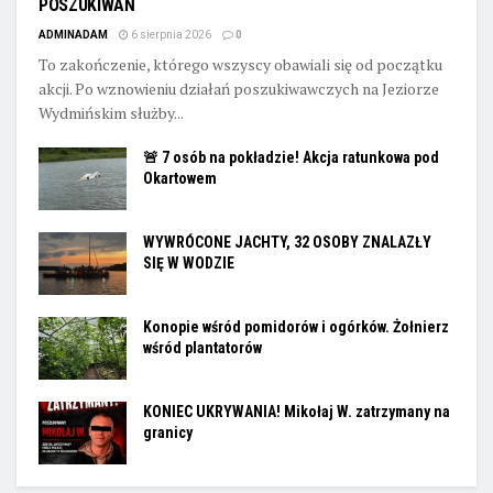
POSZUKIWAŃ
ADMINADAM
6 sierpnia 2026
0
To zakończenie, którego wszyscy obawiali się od początku
akcji. Po wznowieniu działań poszukiwawczych na Jeziorze
Wydmińskim służby...
🚨 7 osób na pokładzie! Akcja ratunkowa pod
Okartowem
WYWRÓCONE JACHTY, 32 OSOBY ZNALAZŁY
SIĘ W WODZIE
Konopie wśród pomidorów i ogórków. Żołnierz
wśród plantatorów
KONIEC UKRYWANIA! Mikołaj W. zatrzymany na
granicy