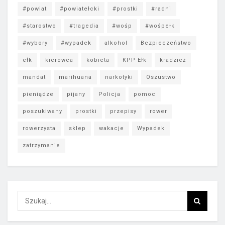
#powiat
#powiatełcki
#prostki
#radni
#starostwo
#tragedia
#wośp
#wośpełk
#wybory
#wypadek
alkohol
Bezpieczeństwo
ełk
kierowca
kobieta
KPP Ełk
kradzież
mandat
marihuana
narkotyki
Oszustwo
pieniądze
pijany
Policja
pomoc
poszukiwany
prostki
przepisy
rower
rowerzysta
sklep
wakacje
Wypadek
zatrzymanie