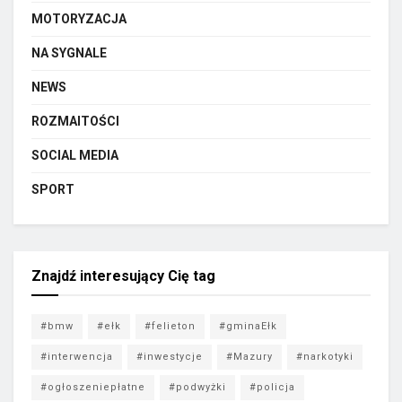
MOTORYZACJA
NA SYGNALE
NEWS
ROZMAITOŚCI
SOCIAL MEDIA
SPORT
Znajdź interesujący Cię tag
#bmw
#ełk
#felieton
#gminaEłk
#interwencja
#inwestycje
#Mazury
#narkotyki
#ogłoszeniepłatne
#podwyżki
#policja