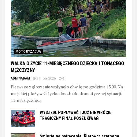
MOTORYZACJA
WALKA O ŻYCIE 11-MIESIĘCZNEGO DZIECKA I TONĄCEGO
MĘŻCZYZNY
ADMINADAM
31 lipca 2026
0
Pierwsze zgłoszenie wpłynęło chwilę po godzinie 13.00. Na
miejskiej plaży w Giżycku doszło do dramatycznej sytuacji.
11-miesięczne...
WYSZEDŁ POPŁYWAĆ I JUŻ NIE WRÓCIŁ.
TRAGICZNY FINAŁ POSZUKIWAŃ
Śmiertelne potrącenie. Kierowca czarnego