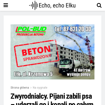
Strona główna
Na sygnale
Zwyrodnialcy. Pijani zabili psa
– uderzali go i kopali po całym