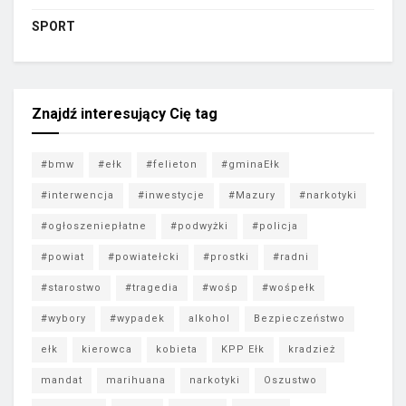
SPORT
Znajdź interesujący Cię tag
#bmw
#ełk
#felieton
#gminaEłk
#interwencja
#inwestycje
#Mazury
#narkotyki
#ogłoszeniepłatne
#podwyżki
#policja
#powiat
#powiatełcki
#prostki
#radni
#starostwo
#tragedia
#wośp
#wośpełk
#wybory
#wypadek
alkohol
Bezpieczeństwo
ełk
kierowca
kobieta
KPP Ełk
kradzież
mandat
marihuana
narkotyki
Oszustwo