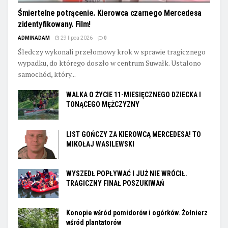
Śmiertelne potrącenie. Kierowca czarnego Mercedesa
zidentyfikowany. Film!
ADMINADAM
29 lipca 2026
0
Śledczy wykonali przełomowy krok w sprawie tragicznego
wypadku, do którego doszło w centrum Suwałk. Ustalono
samochód, który...
WALKA O ŻYCIE 11-MIESIĘCZNEGO DZIECKA I
TONĄCEGO MĘŻCZYZNY
LIST GOŃCZY ZA KIEROWCĄ MERCEDESA! TO
MIKOŁAJ WASILEWSKI
WYSZEDŁ POPŁYWAĆ I JUŻ NIE WRÓCIŁ.
TRAGICZNY FINAŁ POSZUKIWAŃ
Konopie wśród pomidorów i ogórków. Żołnierz
wśród plantatorów