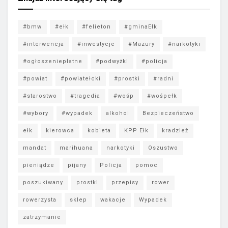
#bmw
#ełk
#felieton
#gminaEłk
#interwencja
#inwestycje
#Mazury
#narkotyki
#ogłoszeniepłatne
#podwyżki
#policja
#powiat
#powiatełcki
#prostki
#radni
#starostwo
#tragedia
#wośp
#wośpełk
#wybory
#wypadek
alkohol
Bezpieczeństwo
ełk
kierowca
kobieta
KPP Ełk
kradzież
mandat
marihuana
narkotyki
Oszustwo
pieniądze
pijany
Policja
pomoc
poszukiwany
prostki
przepisy
rower
rowerzysta
sklep
wakacje
Wypadek
zatrzymanie