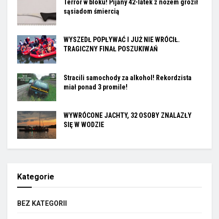
Terror w bloku! Pijany 42-latek z nożem groził
sąsiadom śmiercią
WYSZEDŁ POPŁYWAĆ I JUŻ NIE WRÓCIŁ.
TRAGICZNY FINAŁ POSZUKIWAŃ
Stracili samochody za alkohol! Rekordzista
miał ponad 3 promile!
WYWRÓCONE JACHTY, 32 OSOBY ZNALAZŁY
SIĘ W WODZIE
Kategorie
BEZ KATEGORII