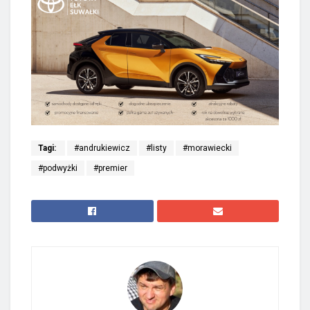
Tagi:
#andrukiewicz
#listy
#morawiecki
#podwyżki
#premier