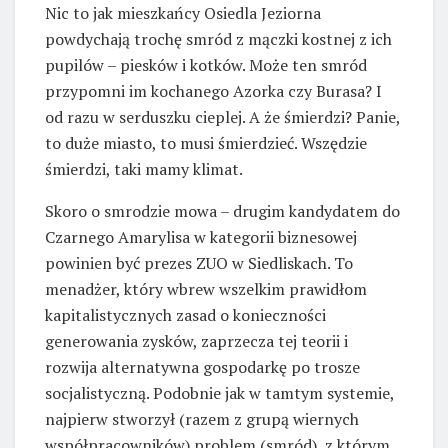
Nic to jak mieszkańcy Osiedla Jeziorna
powdychają trochę smród z mączki kostnej z ich
pupilów – piesków i kotków. Może ten smród
przypomni im kochanego Azorka czy Burasa? I
od razu w serduszku cieplej. A że śmierdzi? Panie,
to duże miasto, to musi śmierdzieć. Wszędzie
śmierdzi, taki mamy klimat.
Skoro o smrodzie mowa – drugim kandydatem do
Czarnego Amarylisa w kategorii biznesowej
powinien być prezes ZUO w Siedliskach. To
menadżer, który wbrew wszelkim prawidłom
kapitalistycznych zasad o konieczności
generowania zysków, zaprzecza tej teorii i
rozwija alternatywna gospodarkę po trosze
socjalistyczną. Podobnie jak w tamtym systemie,
najpierw stworzył (razem z grupą wiernych
współpracowników) problem (smród), z którym