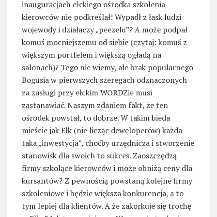
inauguracjach ełckiego ośrodka szkolenia
kierowców nie podkreślał! Wypadł z łask ludzi
wojewody i działaczy „peezelu”? A może podpał
komuś mocniejszemu od siebie (czytaj: komuś z
większym portfelem i większą ogładą na
salonach)? Tego nie wiemy, ale brak popularnego
Bogusia w pierwszych szeregach odznaczonych
za zasługi przy ełckim WORDZie musi
zastanawiać. Naszym zdaniem fakt, że ten
ośrodek powstał, to dobrze. W takim bieda
mieście jak Ełk (nie licząc deweloperów) każda
taka „inwestycja”, choćby urzędnicza i stworzenie
stanowisk dla swoich to sukces. Zaoszczędzą
firmy szkolące kierowców i może obniżą ceny dla
kursantów? Z pewnością powstaną kolejne firmy
szkoleniowe i będzie większa konkurencja, a to
tym lepiej dla klientów. A że zakorkuje się trochę