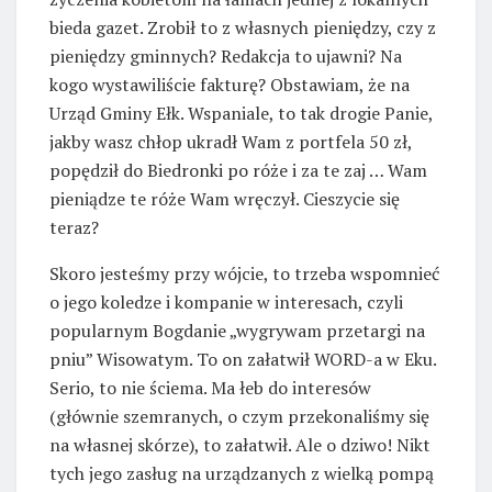
bieda gazet. Zrobił to z własnych pieniędzy, czy z
pieniędzy gminnych? Redakcja to ujawni? Na
kogo wystawiliście fakturę? Obstawiam, że na
Urząd Gminy Ełk. Wspaniale, to tak drogie Panie,
jakby wasz chłop ukradł Wam z portfela 50 zł,
popędził do Biedronki po róże i za te zaj … Wam
pieniądze te róże Wam wręczył. Cieszycie się
teraz?
Skoro jesteśmy przy wójcie, to trzeba wspomnieć
o jego koledze i kompanie w interesach, czyli
popularnym Bogdanie „wygrywam przetargi na
pniu” Wisowatym. To on załatwił WORD-a w Eku.
Serio, to nie ściema. Ma łeb do interesów
(głównie szemranych, o czym przekonaliśmy się
na własnej skórze), to załatwił. Ale o dziwo! Nikt
tych jego zasług na urządzanych z wielką pompą