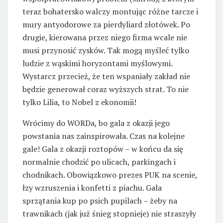
teraz bohatersko walczy montując różne tarcze i
mury antyodorowe za pierdyliard złotówek. Po
drugie, kierowana przez niego firma wcale nie
musi przynosić zysków. Tak mogą myśleć tylko
ludzie z wąskimi horyzontami myślowymi.
Wystarcz przecież, że ten wspaniały zakład nie
będzie generował coraz wyższych strat. To nie
tylko Lilia, to Nobel z ekonomii!
Wrócimy do WORDa, bo gala z okazji jego
powstania nas zainspirowała. Czas na kolejne
gale! Gala z okazji roztopów – w końcu da się
normalnie chodzić po ulicach, parkingach i
chodnikach. Obowiązkowo prezes PUK na scenie,
łzy wzruszenia i konfetti z piachu. Gala
sprzątania kup po psich pupilach – żeby na
trawnikach (jak już śnieg stopnieje) nie straszyły