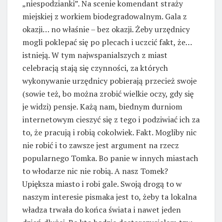
„niespodzianki”. Na scenie komendant straży
miejskiej z workiem biodegradowalnym. Gala z
okazji… no właśnie – bez okazji. Żeby urzędnicy
mogli poklepać się po plecach i uczcić fakt, że…
istnieją. W tym najwspanialszych z miast
celebracją stają się czynności, za których
wykonywanie urzędnicy pobierają przecież swoje
(sowie też, bo można zrobić wielkie oczy, gdy się
je widzi) pensje. Każą nam, biednym durniom
internetowym cieszyć się z tego i podziwiać ich za
to, że pracują i robią cokolwiek. Fakt. Mogliby nic
nie robić i to zawsze jest argument na rzecz
popularnego Tomka. Bo panie w innych miastach
to włodarze nic nie robią. A nasz Tomek?
Upiększa miasto i robi gale. Swoją drogą to w
naszym interesie pismaka jest to, żeby ta lokalna
władza trwała do końca świata i nawet jeden