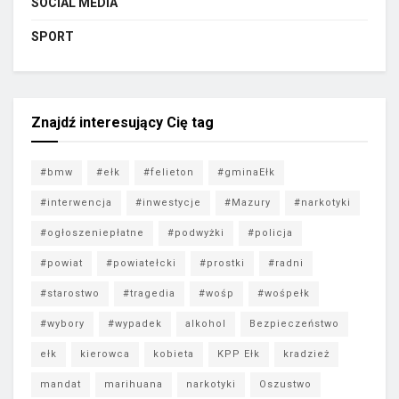
SOCIAL MEDIA
SPORT
Znajdź interesujący Cię tag
#bmw
#ełk
#felieton
#gminaEłk
#interwencja
#inwestycje
#Mazury
#narkotyki
#ogłoszeniepłatne
#podwyżki
#policja
#powiat
#powiatełcki
#prostki
#radni
#starostwo
#tragedia
#wośp
#wośpełk
#wybory
#wypadek
alkohol
Bezpieczeństwo
ełk
kierowca
kobieta
KPP Ełk
kradzież
mandat
marihuana
narkotyki
Oszustwo