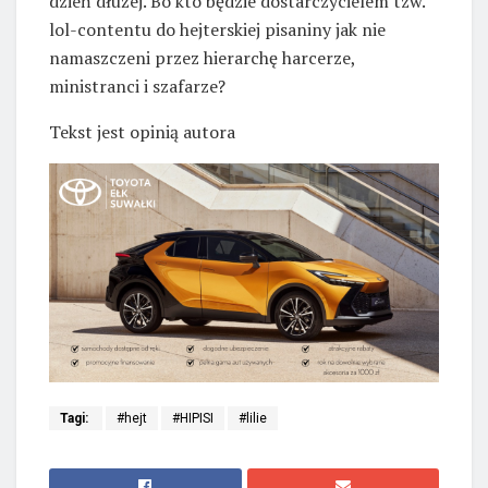
dzień dłużej. Bo kto będzie dostarczycielem tzw.
lol-contentu do hejterskiej pisaniny jak nie
namaszczeni przez hierarchę harcerze,
ministranci i szafarze?
Tekst jest opinią autora
Tagi:
#hejt
#HIPISI
#lilie