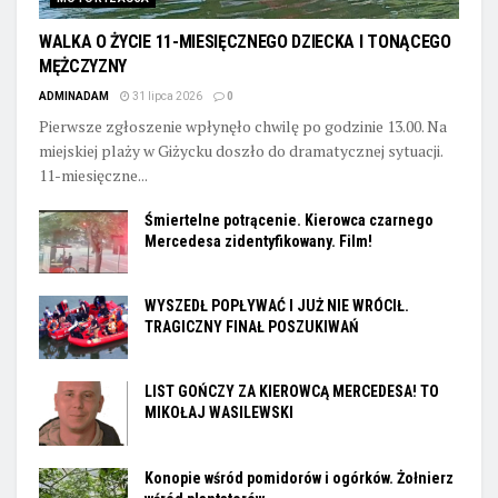
WALKA O ŻYCIE 11-MIESIĘCZNEGO DZIECKA I TONĄCEGO
MĘŻCZYZNY
ADMINADAM
31 lipca 2026
0
Pierwsze zgłoszenie wpłynęło chwilę po godzinie 13.00. Na
miejskiej plaży w Giżycku doszło do dramatycznej sytuacji.
11-miesięczne...
Śmiertelne potrącenie. Kierowca czarnego
Mercedesa zidentyfikowany. Film!
WYSZEDŁ POPŁYWAĆ I JUŻ NIE WRÓCIŁ.
TRAGICZNY FINAŁ POSZUKIWAŃ
LIST GOŃCZY ZA KIEROWCĄ MERCEDESA! TO
MIKOŁAJ WASILEWSKI
Konopie wśród pomidorów i ogórków. Żołnierz