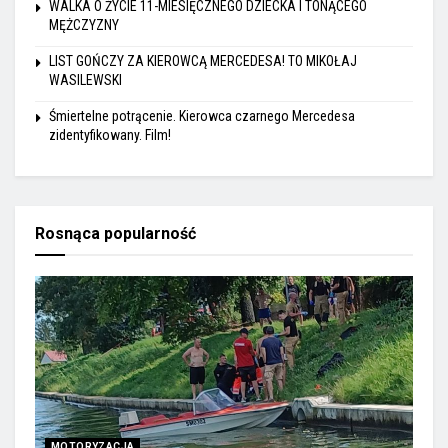
WALKA O ŻYCIE 11-MIESIĘCZNEGO DZIECKA I TONĄCEGO
MĘŻCZYZNY
LIST GOŃCZY ZA KIEROWCĄ MERCEDESA! TO MIKOŁAJ
WASILEWSKI
Śmiertelne potrącenie. Kierowca czarnego Mercedesa
zidentyfikowany. Film!
Rosnąca popularność
MOTORYZACJA