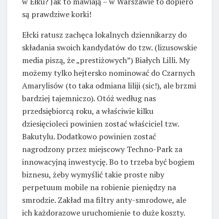
w Ełku? Jak to mawiają – w Warszawie to dopiero
są prawdziwe korki!
Ełcki ratusz zachęca lokalnych dziennikarzy do
składania swoich kandydatów do tzw. (lizusowskie
media piszą, że „prestiżowych”) Białych Lilli. My
możemy tylko hejtersko nominować do Czarnych
Amarylisów (to taka odmiana liliji (sic!), ale brzmi
bardziej tajemniczo). Otóż według nas
przedsiębiorcą roku, a właściwie kilku
dziesięcioleci powinien zostać właściciel tzw.
Bakutylu. Dodatkowo powinien zostać
nagrodzony przez miejscowy Techno-Park za
innowacyjną inwestycję. Bo to trzeba być bogiem
biznesu, żeby wymyślić takie proste niby
perpetuum mobile na robienie pieniędzy na
smrodzie. Zakład ma filtry anty-smrodowe, ale
ich każdorazowe uruchomienie to duże koszty.