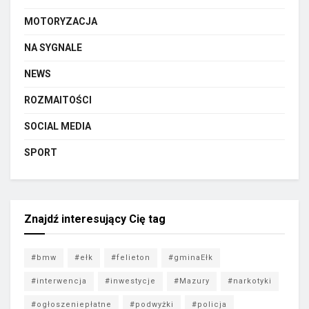
MOTORYZACJA
NA SYGNALE
NEWS
ROZMAITOŚCI
SOCIAL MEDIA
SPORT
Znajdź interesujący Cię tag
#bmw
#ełk
#felieton
#gminaEłk
#interwencja
#inwestycje
#Mazury
#narkotyki
#ogłoszeniepłatne
#podwyżki
#policja