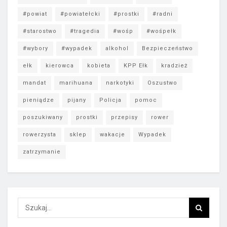
#powiat
#powiatełcki
#prostki
#radni
#starostwo
#tragedia
#wośp
#wośpełk
#wybory
#wypadek
alkohol
Bezpieczeństwo
ełk
kierowca
kobieta
KPP Ełk
kradzież
mandat
marihuana
narkotyki
Oszustwo
pieniądze
pijany
Policja
pomoc
poszukiwany
prostki
przepisy
rower
rowerzysta
sklep
wakacje
Wypadek
zatrzymanie