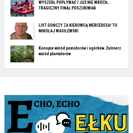
WYSZEDŁ POPŁYWAĆ I JUŻ NIE WRÓCIŁ.
TRAGICZNY FINAŁ POSZUKIWAŃ
LIST GOŃCZY ZA KIEROWCĄ MERCEDESA! TO
MIKOŁAJ WASILEWSKI
Konopie wśród pomidorów i ogórków. Żołnierz
wśród plantatorów