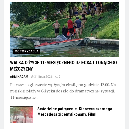
MOTORYZACJA
WALKA O ŻYCIE 11-MIESIĘCZNEGO DZIECKA I TONĄCEGO
MĘŻCZYZNY
ADMINADAM
31 lipca 2026
0
Pierwsze zgłoszenie wpłynęło chwilę po godzinie 13.00. Na
miejskiej plaży w Giżycku doszło do dramatycznej sytuacji.
11-miesięczne...
Śmiertelne potrącenie. Kierowca czarnego
Mercedesa zidentyfikowany. Film!