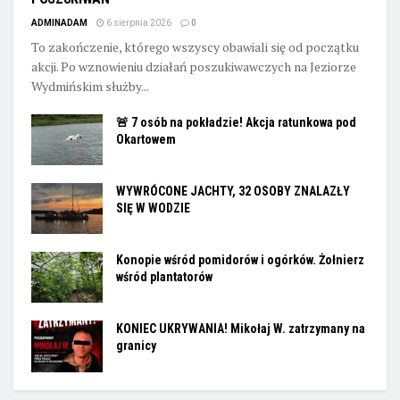
ADMINADAM
6 sierpnia 2026
0
To zakończenie, którego wszyscy obawiali się od początku
akcji. Po wznowieniu działań poszukiwawczych na Jeziorze
Wydmińskim służby...
🚨 7 osób na pokładzie! Akcja ratunkowa pod
Okartowem
WYWRÓCONE JACHTY, 32 OSOBY ZNALAZŁY
SIĘ W WODZIE
Konopie wśród pomidorów i ogórków. Żołnierz
wśród plantatorów
KONIEC UKRYWANIA! Mikołaj W. zatrzymany na
granicy