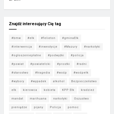
Znajdź interesujący Cię tag
#bmw
#ełk
#felieton
#gminaEłk
#interwencja
#inwestycje
#Mazury
#narkotyki
#ogłoszeniepłatne
#podwyżki
#policja
#powiat
#powiatełcki
#prostki
#radni
#starostwo
#tragedia
#wośp
#wośpełk
#wybory
#wypadek
alkohol
Bezpieczeństwo
ełk
kierowca
kobieta
KPP Ełk
kradzież
mandat
marihuana
narkotyki
Oszustwo
pieniądze
pijany
Policja
pomoc