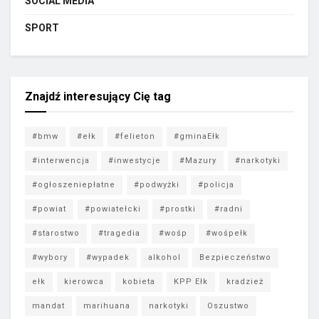
SOCIAL MEDIA
SPORT
Znajdź interesujący Cię tag
#bmw
#ełk
#felieton
#gminaEłk
#interwencja
#inwestycje
#Mazury
#narkotyki
#ogłoszeniepłatne
#podwyżki
#policja
#powiat
#powiatełcki
#prostki
#radni
#starostwo
#tragedia
#wośp
#wośpełk
#wybory
#wypadek
alkohol
Bezpieczeństwo
ełk
kierowca
kobieta
KPP Ełk
kradzież
mandat
marihuana
narkotyki
Oszustwo