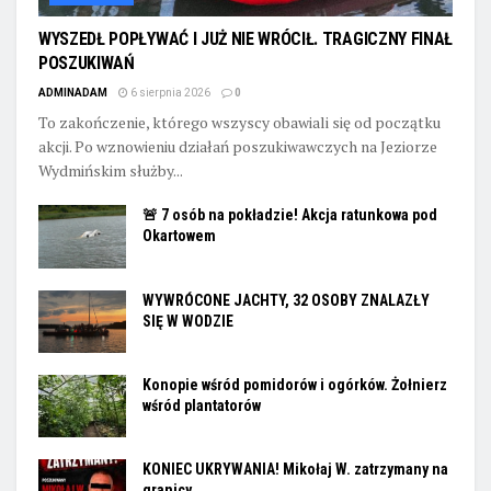
WYSZEDŁ POPŁYWAĆ I JUŻ NIE WRÓCIŁ. TRAGICZNY FINAŁ
POSZUKIWAŃ
ADMINADAM
6 sierpnia 2026
0
To zakończenie, którego wszyscy obawiali się od początku
akcji. Po wznowieniu działań poszukiwawczych na Jeziorze
Wydmińskim służby...
🚨 7 osób na pokładzie! Akcja ratunkowa pod
Okartowem
WYWRÓCONE JACHTY, 32 OSOBY ZNALAZŁY
SIĘ W WODZIE
Konopie wśród pomidorów i ogórków. Żołnierz
wśród plantatorów
KONIEC UKRYWANIA! Mikołaj W. zatrzymany na
granicy