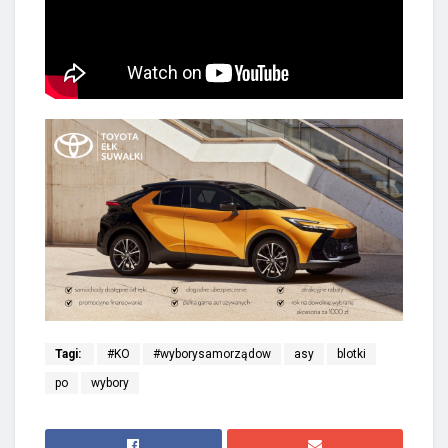
Tagi:
#KO
#wyborysamorządow
asy
blotki
po
wybory