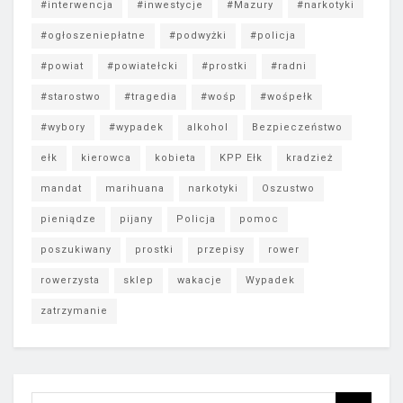
#interwencja
#inwestycje
#Mazury
#narkotyki
#ogłoszeniepłatne
#podwyżki
#policja
#powiat
#powiatełcki
#prostki
#radni
#starostwo
#tragedia
#wośp
#wośpełk
#wybory
#wypadek
alkohol
Bezpieczeństwo
ełk
kierowca
kobieta
KPP Ełk
kradzież
mandat
marihuana
narkotyki
Oszustwo
pieniądze
pijany
Policja
pomoc
poszukiwany
prostki
przepisy
rower
rowerzysta
sklep
wakacje
Wypadek
zatrzymanie