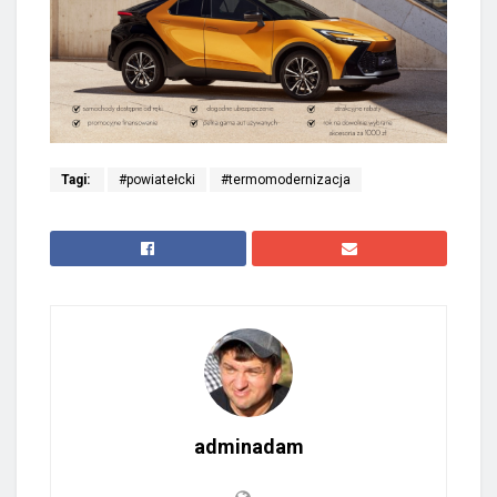
Tagi:
#powiatełcki
#termomodernizacja
adminadam