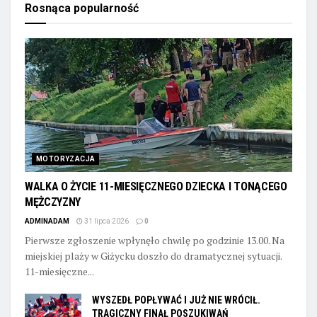
Rosnąca popularność
MOTORYZACJA
WALKA O ŻYCIE 11-MIESIĘCZNEGO DZIECKA I TONĄCEGO
MĘŻCZYZNY
ADMINADAM
31 lipca 2026
0
Pierwsze zgłoszenie wpłynęło chwilę po godzinie 13.00. Na
miejskiej plaży w Giżycku doszło do dramatycznej sytuacji.
11-miesięczne...
WYSZEDŁ POPŁYWAĆ I JUŻ NIE WRÓCIŁ.
TRAGICZNY FINAŁ POSZUKIWAŃ