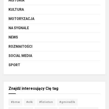
HISTORIA
KULTURA
MOTORYZACJA
NA SYGNALE
NEWS
ROZMAITOŚCI
SOCIAL MEDIA
SPORT
Znajdź interesujący Cię tag
#bmw
#ełk
#felieton
#gminaEłk