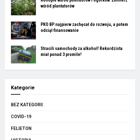
Konopie wśród pomidorów i ogórków. Żołnierz
wśród plantatorów
PKO BP najpierw zachęcał do rozwoju, a potem
odciął finansowanie
Stracili samochody za alkohol! Rekordzista
miał ponad 3 promile!
Kategorie
BEZ KATEGORII
COVID-19
FELIETON