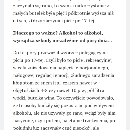
zaczynało się rano, to szansa na korzystanie z
małych butelek była pięć i półkrotnie wyższa niż
u tych, którzy zaczynali picie po 17-tej.
Dlaczego to ważne? Alkohol to alkohol,
wyrządza szkody niezależnie od pory dnia…
Do tej pory przeważał wzorzec polegający na
piciu po 17-tej. Czyli było to picie „rekreacyjne”,
w celu zniwelowania napięcia emocjonalnego,
nałogowej regulacji emocji, złudnego zaradzenia
kłopotom ze snem itp., czasem nawet w
objętościach 4-8 czy nawet 10 piw, pół litra
wódki, butelka wina. To oczywiście powodowało,
że te osoby budziły się pozostając pod wpływem
alkoholu, ale nie używały go rano, wciąż były nim
nasycone, czyli potem, na etapie trzeźwienia, po
południu już zaczynały czuć niepokój, ale