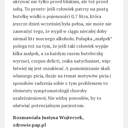
ukrywać nie tylko przed bliskimi, ale też przed
sobą. To proste: jeśli człowiek patrzy na pustą
butelkę wódki o pojemności 0,7 litra, która
jeszcze dzień wcześniej była pełna, nie może nie
zauważyć tego, że wypił w ciągu niecałej doby
niemal litr mocnego alkoholu. Pułapka „małpek”
polega też na tym, że jeśli taki człowiek wypije
kilka małpek, a za każdym razem buteleczkę
wyrzuci, corpus delicti, znika natychmiast, więc
łatwiej się jest oszukiwać. A pomniejszanie skali
własnego picia, iluzje na temat motywów picia i
sposobów radzenia sobie z tym problemem to
elementy symptomatologii choroby
uzależnieniowej. Nie widzę powodów, by to
ułatwiać potencjalnym pacjentom.
Rozmawiała Justyna Wojteczek,
zdrowie.pap.pl