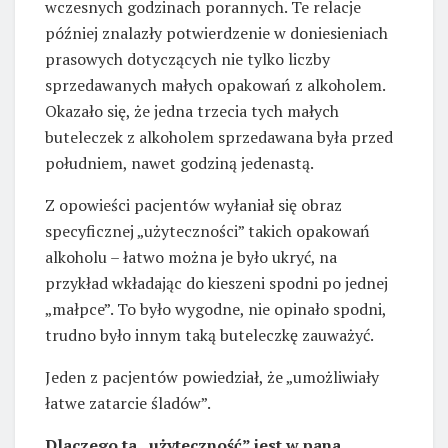
wczesnych godzinach porannych. Te relacje
później znalazły potwierdzenie w doniesieniach
prasowych dotyczących nie tylko liczby
sprzedawanych małych opakowań z alkoholem.
Okazało się, że jedna trzecia tych małych
buteleczek z alkoholem sprzedawana była przed
południem, nawet godziną jedenastą.
Z opowieści pacjentów wyłaniał się obraz
specyficznej „użyteczności” takich opakowań
alkoholu – łatwo można je było ukryć, na
przykład wkładając do kieszeni spodni po jednej
„małpce”. To było wygodne, nie opinało spodni,
trudno było innym taką buteleczkę zauważyć.
Jeden z pacjentów powiedział, że „umożliwiały
łatwe zatarcie śladów”.
Dlaczego ta „użyteczność” jest w pana