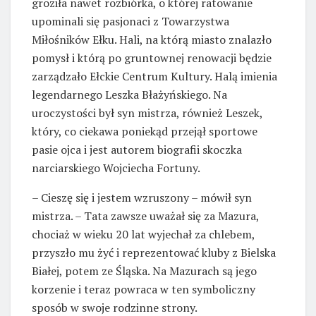
groziła nawet rozbiórka, o której ratowanie
upominali się pasjonaci z Towarzystwa
Miłośników Ełku. Hali, na którą miasto znalazło
pomysł i którą po gruntownej renowacji będzie
zarządzało Ełckie Centrum Kultury. Halą imienia
legendarnego Leszka Błażyńskiego. Na
uroczystości był syn mistrza, również Leszek,
który, co ciekawa poniekąd przejął sportowe
pasie ojca i jest autorem biografii skoczka
narciarskiego Wojciecha Fortuny.
– Cieszę się i jestem wzruszony – mówił syn
mistrza. – Tata zawsze uważał się za Mazura,
chociaż w wieku 20 lat wyjechał za chlebem,
przyszło mu żyć i reprezentować kluby z Bielska
Białej, potem ze Śląska. Na Mazurach są jego
korzenie i teraz powraca w ten symboliczny
sposób w swoje rodzinne strony.