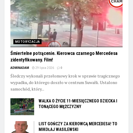
MOTORYZACJA
Śmiertelne potrącenie. Kierowca czarnego Mercedesa
zidentyfikowany. Film!
ADMINADAM
29 lipca 2026
0
Śledczy wykonali przełomowy krok w sprawie tragicznego
wypadku, do którego doszło w centrum Suwałk. Ustalono
samochód, który...
WALKA O ŻYCIE 11-MIESIĘCZNEGO DZIECKA I
TONĄCEGO MĘŻCZYZNY
LIST GOŃCZY ZA KIEROWCĄ MERCEDESA! TO
MIKOŁAJ WASILEWSKI