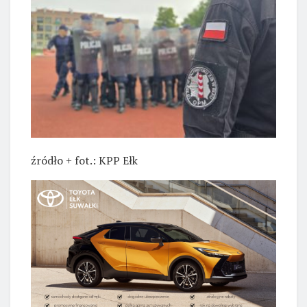
źródło + fot.: KPP Ełk