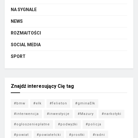
NA SYGNALE
NEWS
ROZMAITOŚCI
SOCIAL MEDIA
SPORT
Znajdź interesujący Cię tag
#bmw
#ełk
#felieton
#gminaEłk
#interwencja
#inwestycje
#Mazury
#narkotyki
#ogłoszeniepłatne
#podwyżki
#policja
#powiat
#powiatełcki
#prostki
#radni