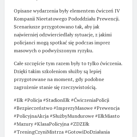
Opisane wydarzenia były elementem ćwiczeń IV
Kompanii Nieetatowego Pododdziału Prewencji.
Scenariusze przygotowano tak, aby jak
najwierniej odzwierciedlały sytuacje, z jakimi
policjanci mogą spotkać się podczas imprez
masowych o podwyższonym ryzyku.
Całe szczęście tym razem były to tylko ćwiczenia.
Dzięki takim szkoleniom służby są lepiej
przygotowane na moment, gdy podobne
zagrożenie stanie się rzeczywistością.
#Ełk #Policja #StadionEłk #ĆwiczeniaPolicji
#Bezpieczeństwo #ImprezyMasowe #Prewencja
#PolicyjnaAkcja #SłużbyMundurowe #EłkMiasto
#Mazury #KlasaPolicyjna #ZDZEłk
#TreningCzyniMistrza #GotowiDoDziałania