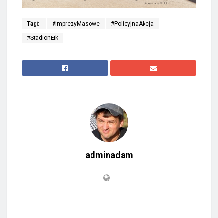
Tagi:
#ImprezyMasowe
#PolicyjnaAkcja
#StadionEłk
adminadam