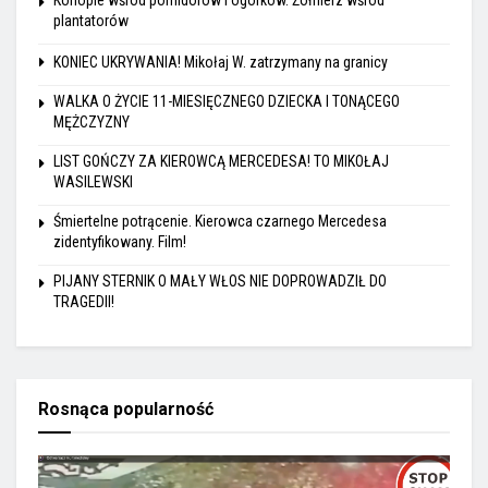
Konopie wśród pomidorów i ogórków. Żołnierz wśród
plantatorów
KONIEC UKRYWANIA! Mikołaj W. zatrzymany na granicy
WALKA O ŻYCIE 11-MIESIĘCZNEGO DZIECKA I TONĄCEGO
MĘŻCZYZNY
LIST GOŃCZY ZA KIEROWCĄ MERCEDESA! TO MIKOŁAJ
WASILEWSKI
Śmiertelne potrącenie. Kierowca czarnego Mercedesa
zidentyfikowany. Film!
PIJANY STERNIK O MAŁY WŁOS NIE DOPROWADZIŁ DO
TRAGEDII!
Rosnąca popularność