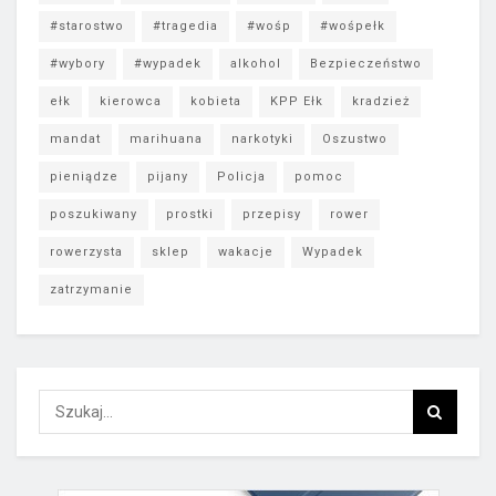
#starostwo
#tragedia
#wośp
#wośpełk
#wybory
#wypadek
alkohol
Bezpieczeństwo
ełk
kierowca
kobieta
KPP Ełk
kradzież
mandat
marihuana
narkotyki
Oszustwo
pieniądze
pijany
Policja
pomoc
poszukiwany
prostki
przepisy
rower
rowerzysta
sklep
wakacje
Wypadek
zatrzymanie