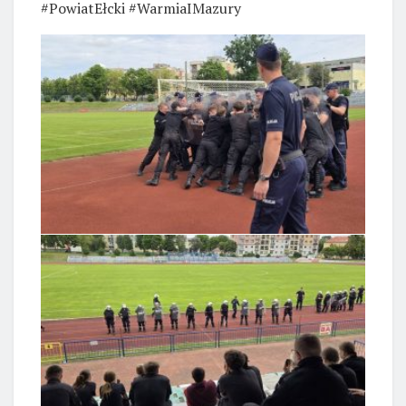
#PowiatEłcki #WarmiaIMazury