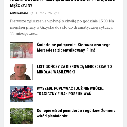
MĘŻCZYZNY
ADMINADAM
31 lipca 2026
0
Pierwsze zgłoszenie wpłynęło chwilę po godzinie 13.00. Na
miejskiej plaży w Giżycku doszło do dramatycznej sytuacji.
11-miesięczne...
Śmiertelne potrącenie. Kierowca czarnego
Mercedesa zidentyfikowany. Film!
LIST GOŃCZY ZA KIEROWCĄ MERCEDESA! TO
MIKOŁAJ WASILEWSKI
WYSZEDŁ POPŁYWAĆ I JUŻ NIE WRÓCIŁ.
TRAGICZNY FINAŁ POSZUKIWAŃ
Konopie wśród pomidorów i ogórków. Żołnierz
wśród plantatorów