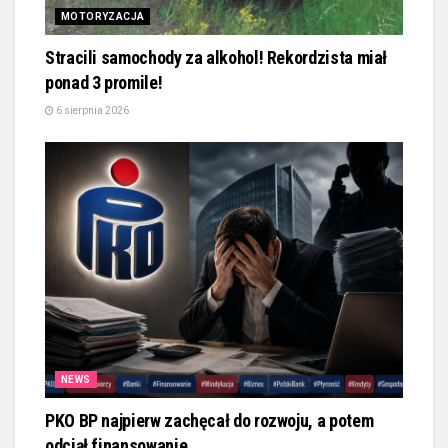
MOTORYZACJA
Stracili samochody za alkohol! Rekordzista miał
ponad 3 promile!
6 sierpnia 2026
NEWS
PKO BP najpierw zachęcał do rozwoju, a potem
odciął finansowanie