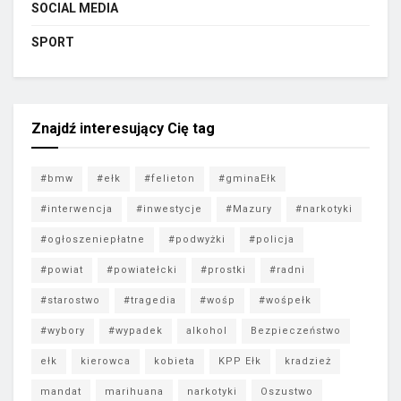
SOCIAL MEDIA
SPORT
Znajdź interesujący Cię tag
#bmw
#ełk
#felieton
#gminaEłk
#interwencja
#inwestycje
#Mazury
#narkotyki
#ogłoszeniepłatne
#podwyżki
#policja
#powiat
#powiatełcki
#prostki
#radni
#starostwo
#tragedia
#wośp
#wośpełk
#wybory
#wypadek
alkohol
Bezpieczeństwo
ełk
kierowca
kobieta
KPP Ełk
kradzież
mandat
marihuana
narkotyki
Oszustwo