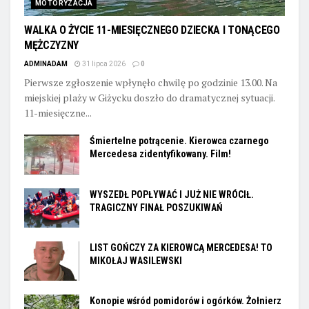
MOTORYZACJA
WALKA O ŻYCIE 11-MIESIĘCZNEGO DZIECKA I TONĄCEGO
MĘŻCZYZNY
ADMINADAM
31 lipca 2026
0
Pierwsze zgłoszenie wpłynęło chwilę po godzinie 13.00. Na
miejskiej plaży w Giżycku doszło do dramatycznej sytuacji.
11-miesięczne...
Śmiertelne potrącenie. Kierowca czarnego
Mercedesa zidentyfikowany. Film!
WYSZEDŁ POPŁYWAĆ I JUŻ NIE WRÓCIŁ.
TRAGICZNY FINAŁ POSZUKIWAŃ
LIST GOŃCZY ZA KIEROWCĄ MERCEDESA! TO
MIKOŁAJ WASILEWSKI
Konopie wśród pomidorów i ogórków. Żołnierz