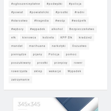
#ogłoszeniepłatne
#podwyżki
#policja
#powiat
#powiatełcki
#prostki
#radni
#starostwo
#tragedia
#wośp
#wośpełk
#wybory
#wypadek
alkohol
Bezpieczeństwo
ełk
kierowca
kobieta
KPP Ełk
kradzież
mandat
marihuana
narkotyki
Oszustwo
pieniądze
pijany
Policja
pomoc
poszukiwany
prostki
przepisy
rower
rowerzysta
sklep
wakacje
Wypadek
zatrzymanie