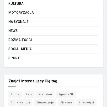
KULTURA
MOTORYZACJA
NA SYGNALE
NEWS
ROZMAITOŚCI
SOCIAL MEDIA
SPORT
Znajdź interesujący Cię tag
#bmw
#ełk
#felieton
#gminaEłk
#interwencja
#inwestycje
#Mazury
#narkotyki