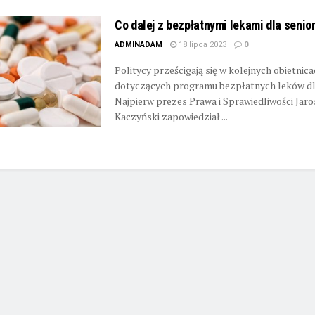
Co dalej z bezpłatnymi lekami dla senio
ADMINADAM
18 lipca 2023
0
Politycy prześcigają się w kolejnych obietnic
dotyczących programu bezpłatnych leków dl
Najpierw prezes Prawa i Sprawiedliwości Jar
Kaczyński zapowiedział ...