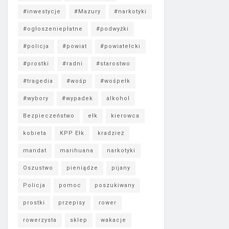
#inwestycje
#Mazury
#narkotyki
#ogłoszeniepłatne
#podwyżki
#policja
#powiat
#powiatełcki
#prostki
#radni
#starostwo
#tragedia
#wośp
#wośpełk
#wybory
#wypadek
alkohol
Bezpieczeństwo
ełk
kierowca
kobieta
KPP Ełk
kradzież
mandat
marihuana
narkotyki
Oszustwo
pieniądze
pijany
Policja
pomoc
poszukiwany
prostki
przepisy
rower
rowerzysta
sklep
wakacje