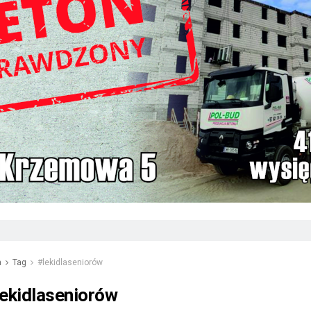
a
Tag
#lekidlaseniorów
lekidlaseniorów