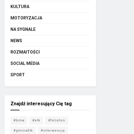
KULTURA
MOTORYZACJA
NA SYGNALE
NEWS
ROZMAITOŚCI
SOCIAL MEDIA
SPORT
Znajdź interesujący Cię tag
#bmw
#ełk
#felieton
#gminaEłk
#interwencja