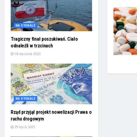
NA SYGNALE
Tragiczny finał poszukiwań. Ciało
odnaleźli w trzcinach
18 stycznia 2023
NA SYGNALE
Rząd przyjął projekt nowelizacji Prawa o
ruchu drogowym
29 lipca 2021