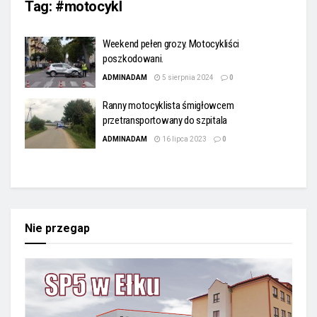
Tag:
#motocykl
Weekend pełen grozy. Motocykliści
poszkodowani.
ADMINADAM
5 sierpnia 2024
0
Ranny motocyklista śmigłowcem
przetransportowany do szpitala
ADMINADAM
16 lipca 2023
0
Nie przegap