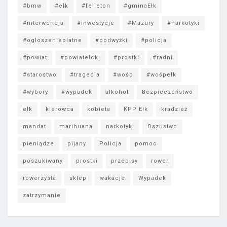
#bmw
#ełk
#felieton
#gminaEłk
#interwencja
#inwestycje
#Mazury
#narkotyki
#ogłoszeniepłatne
#podwyżki
#policja
#powiat
#powiatełcki
#prostki
#radni
#starostwo
#tragedia
#wośp
#wośpełk
#wybory
#wypadek
alkohol
Bezpieczeństwo
ełk
kierowca
kobieta
KPP Ełk
kradzież
mandat
marihuana
narkotyki
Oszustwo
pieniądze
pijany
Policja
pomoc
poszukiwany
prostki
przepisy
rower
rowerzysta
sklep
wakacje
Wypadek
zatrzymanie