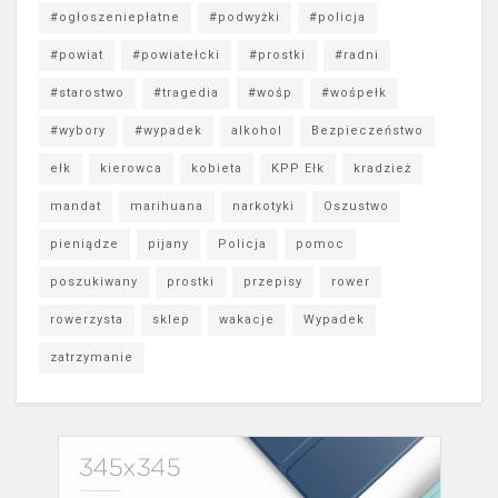
#ogłoszeniepłatne
#podwyżki
#policja
#powiat
#powiatełcki
#prostki
#radni
#starostwo
#tragedia
#wośp
#wośpełk
#wybory
#wypadek
alkohol
Bezpieczeństwo
ełk
kierowca
kobieta
KPP Ełk
kradzież
mandat
marihuana
narkotyki
Oszustwo
pieniądze
pijany
Policja
pomoc
poszukiwany
prostki
przepisy
rower
rowerzysta
sklep
wakacje
Wypadek
zatrzymanie