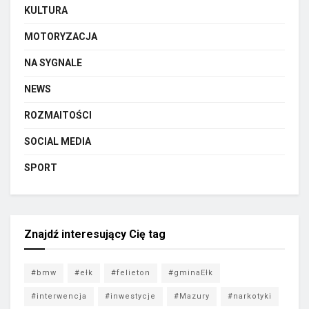
KULTURA
MOTORYZACJA
NA SYGNALE
NEWS
ROZMAITOŚCI
SOCIAL MEDIA
SPORT
Znajdź interesujący Cię tag
#bmw
#ełk
#felieton
#gminaEłk
#interwencja
#inwestycje
#Mazury
#narkotyki