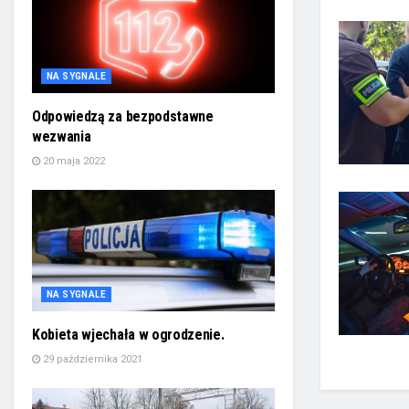
NA SYGNALE
Odpowiedzą za bezpodstawne
wezwania
20 maja 2022
NA SYGNALE
Kobieta wjechała w ogrodzenie.
29 października 2021