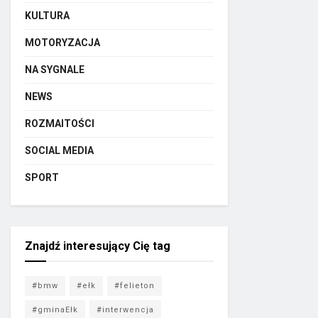
KULTURA
MOTORYZACJA
NA SYGNALE
NEWS
ROZMAITOŚCI
SOCIAL MEDIA
SPORT
Znajdź interesujący Cię tag
#bmw
#ełk
#felieton
#gminaEłk
#interwencja