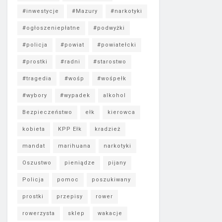
#inwestycje
#Mazury
#narkotyki
#ogłoszeniepłatne
#podwyżki
#policja
#powiat
#powiatełcki
#prostki
#radni
#starostwo
#tragedia
#wośp
#wośpełk
#wybory
#wypadek
alkohol
Bezpieczeństwo
ełk
kierowca
kobieta
KPP Ełk
kradzież
mandat
marihuana
narkotyki
Oszustwo
pieniądze
pijany
Policja
pomoc
poszukiwany
prostki
przepisy
rower
rowerzysta
sklep
wakacje