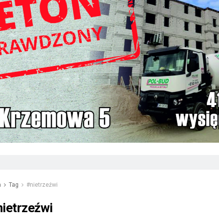
a
Tag
#nietrzeźwi
nietrzeźwi