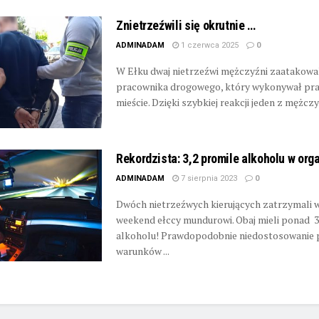
Znietrzeźwili się okrutnie …
ADMINADAM
1 czerwca 2025
0
W Ełku dwaj nietrzeźwi mężczyźni zaatakowa
pracownika drogowego, który wykonywał pr
mieście. Dzięki szybkiej reakcji jeden z mężczyz
Rekordzista: 3,2 promile alkoholu w org
ADMINADAM
7 sierpnia 2023
0
Dwóch nietrzeźwych kierujących zatrzymali 
weekend ełccy mundurowi. Obaj mieli ponad 3
alkoholu! Prawdopodobnie niedostosowanie 
warunków ...