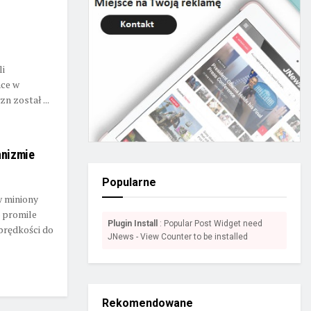
li
ace w
n został ...
anizmie
Popularne
w miniony
 promile
Plugin Install
: Popular Post Widget need
prędkości do
JNews - View Counter to be installed
Rekomendowane